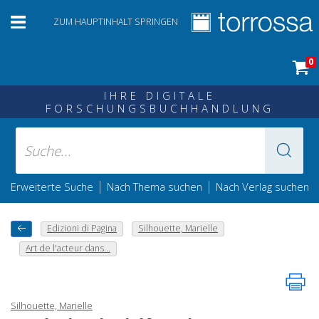
ZUM HAUPTINHALT SPRINGEN
0
IHRE DIGITALE
FORSCHUNGSBUCHHANDLUNG
|
|
Erweiterte Suche
Nach Thema suchen
Nach Verlag suchen
Edizioni di Pagina
Silhouette, Marielle
Art de l'acteur dans...
Silhouette, Marielle