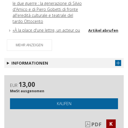
le due guerre : la generazione di Silvio
d'Amico e di Piero Gobetti di fronte
all'eredità culturale e teatrale del
tardo Ottocento
«À la place d'une lettre, un acteur ou
Artikel abrufen
un journaliste» : jouer le journal vivant,
d'après Sinjaja Bluza
MEHR ANZEIGEN
Les écoles de théâtre de Max Reinhardt et leur
écho dans la presse
INFORMATIONEN
Le Monde dramatique et les actrices
Artikel abrufen
Rachel vue par Janin : des débuts de
Artikel abrufen
la vedette à l'immortalisation de la
13,00
EUR
tragédienne
MwSt ausgenomen
Chaste? Sensuelle? Incomparable! :
Artikel abrufen
désaccords chez les critiques des
KAUFEN
soeurs latines autour du jeu
d'Adelaide Ristori
L'actrice de théâtre, une figure
K
Artikel abrufen
PDF