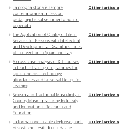
La propria storia è sempre
Ottieni articolo
contemporanea : riflessioni
pedagogiche sul sentimento adulto
di perdita
The Application of Quality of Life in
Ottieni articolo
Services for Persons with Intellectual
and Developmental Disabilities : lines
of intervention in Spain and Italy
A cross-case analysis of ICT courses
Ottieni articolo
in teacher training programmes for
special needs : technology
affordances and Universal Design for
Learning
Sexism and Traditional Masculinity in
Ottieni articolo
Country Music : practicing Inclusivity
and Innovation in Research and
Education
La formazione iniziale degli insegnanti
Ottieni articolo
di sostegno : esiti di un'indagine