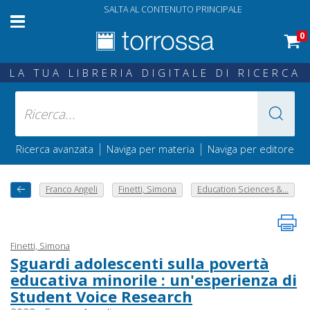
SALTA AL CONTENUTO PRINCIPALE
0
LA TUA LIBRERIA DIGITALE DI RICERCA
|
|
Ricerca avanzata
Naviga per materia
Naviga per editore
Franco Angeli
Finetti, Simona
Education Sciences &...
Finetti, Simona
Sguardi adolescenti sulla povertà
educativa minorile : un'esperienza di
Student Voice Research