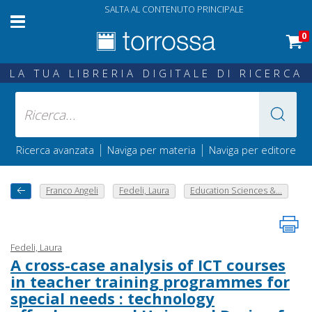
SALTA AL CONTENUTO PRINCIPALE
0
LA TUA LIBRERIA DIGITALE DI RICERCA
|
|
Ricerca avanzata
Naviga per materia
Naviga per editore
Franco Angeli
Fedeli, Laura
Education Sciences &...
Fedeli, Laura
A cross-case analysis of ICT courses
in teacher training programmes for
special needs : technology