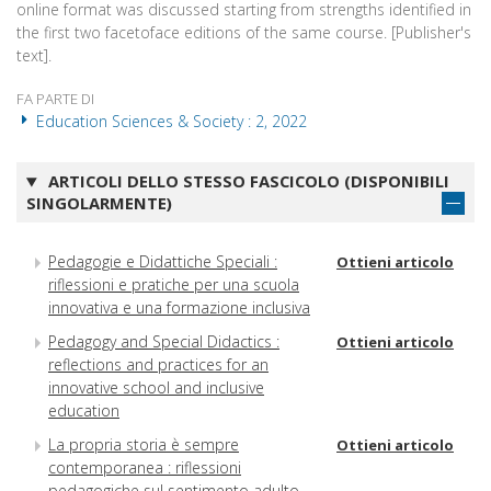
online format was discussed starting from strengths identified in
the first two facetoface editions of the same course. [Publisher's
text].
FA PARTE DI
Education Sciences & Society : 2, 2022
ARTICOLI DELLO STESSO FASCICOLO (DISPONIBILI
SINGOLARMENTE)
Pedagogie e Didattiche Speciali :
Ottieni articolo
riflessioni e pratiche per una scuola
innovativa e una formazione inclusiva
Pedagogy and Special Didactics :
Ottieni articolo
reflections and practices for an
innovative school and inclusive
education
La propria storia è sempre
Ottieni articolo
contemporanea : riflessioni
pedagogiche sul sentimento adulto