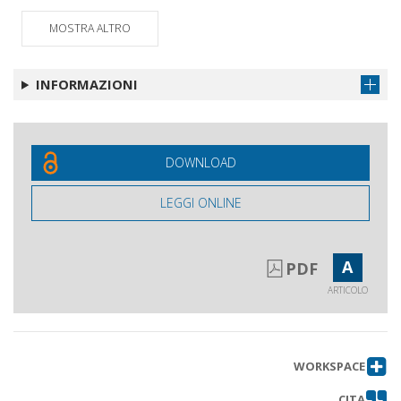
Characterization of gaze in
Ottieni articolo
MOSTRA ALTRO
handwriting of High and Low
Frequency Word of Schoolchildren
with Dyslexia
INFORMAZIONI
Academic Activism for Inclusion : the
Ottieni articolo
case study of the UNESCO Chair of
Inclusion in Higher Education
CINESUP Foundation (Chile)
DOWNLOAD
Didattica speciale e sviluppo delle
Ottieni articolo
LEGGI ONLINE
competenze lavorative e di vita
indipendente
L'inclusione sociale nel gruppo classe
Ottieni articolo
A
PDF
In che senso è possibile innovare a
Ottieni articolo
ARTICOLO
scuola attraverso la Didattica
Speciale?
Quali coordinate educativo-
Ottieni articolo
didattiche per l'insegnante di
WORKSPACE
sostegno nell'ottica di una scuola
CITA