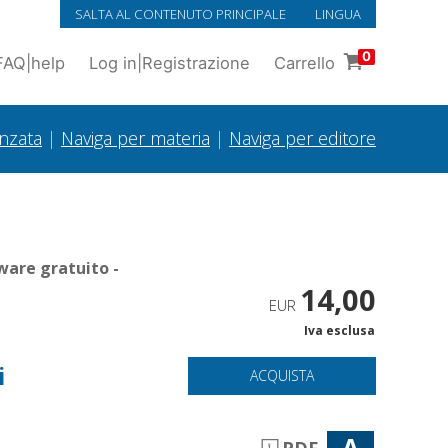
SALTA AL CONTENUTO PRINCIPALE
LINGUA
0
FAQ
|
help
Log in
|
Registrazione
Carrello
anzata
|
Naviga per materia
|
Naviga per editore
ware gratuito -
14,00
EUR
Iva esclusa
-
i
ACQUISTA
A