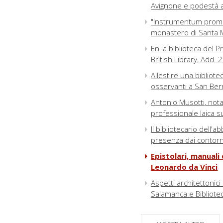
Avignone e podestà 
"Instrumentum promiss
monastero di Santa M
En la biblioteca del P
British Library, Add.
Allestire una bibliotec
osservanti a San Ber
Antonio Musotti, nota
professionale laica s
Il bibliotecario dell'
presenza dai contorn
Epistolari, manuali
Leonardo da Vinci
Aspetti architettonici
Salamanca e Bibliote