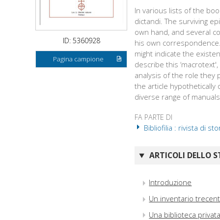
In various lists of the bo
dictandi. The surviving ep
own hand, and several co
ID: 5360928
his own correspondence. 
might indicate the existenc
Pagina campione
describe this ‘macrotext'
analysis of the role they 
the article hypotheticall
diverse range of manuals i
FA PARTE DI
Bibliofilia : rivista di st
ARTICOLI DELLO S
Introduzione
Un inventario trecen
Una biblioteca privat