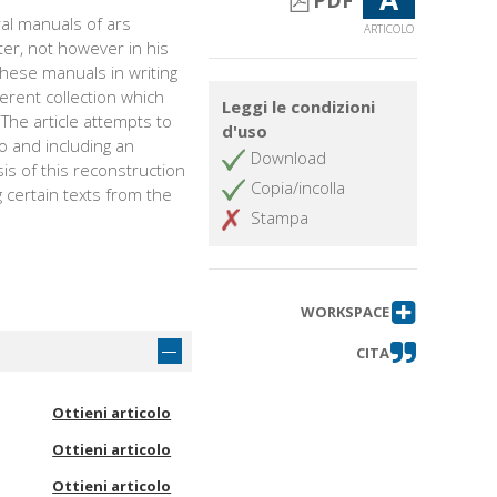
PDF
ral manuals of ars
ARTICOLO
ter, not however in his
hese manuals in writing
rent collection which
Leggi le condizioni
. The article attempts to
d'uso
o and including an
Download
sis of this reconstruction
Copia/incolla
g certain texts from the
Stampa
WORKSPACE
CITA
Ottieni articolo
Ottieni articolo
Ottieni articolo