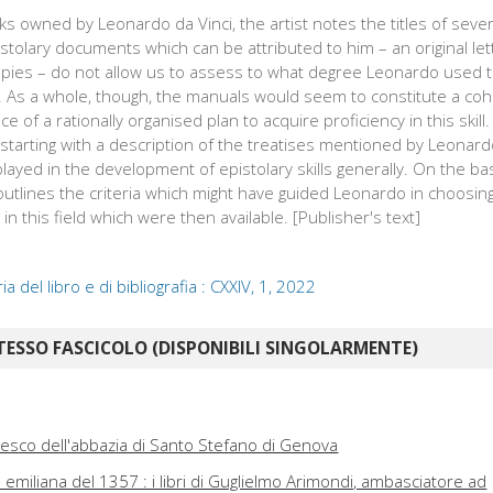
oks owned by Leonardo da Vinci, the artist notes the titles of seve
istolary documents which can be attributed to him – an original let
pies – do not allow us to assess to what degree Leonardo used t
As a whole, though, the manuals would seem to constitute a cohe
e of a rationally organised plan to acquire proficiency in this skill
, starting with a description of the treatises mentioned by Leonard
played in the development of epistolary skills generally. On the ba
y outlines the criteria which might have guided Leonardo in choosin
n this field which were then available. [Publisher's text]
oria del libro e di bibliografia : CXXIV, 1, 2022
TESSO FASCICOLO (DISPONIBILI SINGOLARMENTE)
tesco dell'abbazia di Santo Stefano di Genova
a emiliana del 1357 : i libri di Guglielmo Arimondi, ambasciatore ad