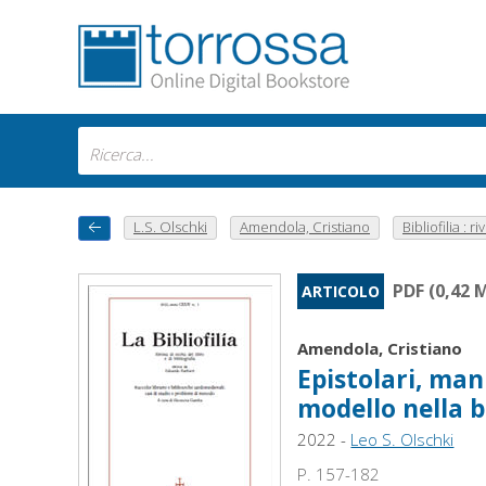
L.S. Olschki
Amendola, Cristiano
Bibliofilia : rivi
PDF (0,42 
ARTICOLO
Amendola, Cristiano
Epistolari, manu
modello nella b
2022 -
Leo S. Olschki
P. 157-182