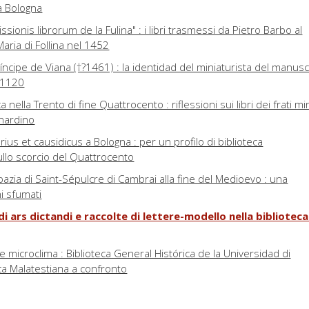
a Bologna
ionis librorum de la Fulina" : i libri trasmessi da Pietro Barbo al
aria di Follina nel 1452
ríncipe de Viana (†?1461) : la identidad del miniaturista del manusc
 21120
a nella Trento di fine Quattrocento : riflessioni sui libri dei frati mi
nardino
rius et causidicus a Bologna : per un profilo di biblioteca
ullo scorcio del Quattrocento
abbazia di Saint-Sépulcre di Cambrai alla fine del Medioevo : una
i sfumati
 di ars dictandi e raccolte di lettere-modello nella bibliotec
 e microclima : Biblioteca General Histórica de la Universidad di
ca Malatestiana a confronto