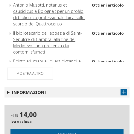
Antonio Musotti, notarius et
Ottieni articolo
causidicus a Bologna : per un profilo
di biblioteca professionale laica sullo
scorcio del Quattrocento
Il bibliotecario dell'abbazia di Saint-
Ottieni articolo
Sépulcre di Cambrai alla fine del
Medioevo : una presenza dai
contorni sfumati
Epistolari, manuali di ars dictandi e
Ottieni articolo
raccolte di lettere-modello nella
MOSTRA ALTRO
biblioteca personale di Leonardo da
Vinci
Aspetti architettonici e microclima :
Ottieni articolo
INFORMAZIONI
Biblioteca General Histórica de la
Universidad di Salamanca e
Biblioteca Malatestiana a confronto
14,00
EUR
Iva esclusa