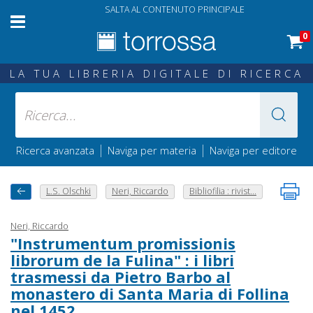
SALTA AL CONTENUTO PRINCIPALE
0
LA TUA LIBRERIA DIGITALE DI RICERCA
|
|
Ricerca avanzata
Naviga per materia
Naviga per editore
L.S. Olschki
Neri, Riccardo
Bibliofilia : rivist...
Neri, Riccardo
"Instrumentum promissionis
librorum de la Fulina" : i libri
trasmessi da Pietro Barbo al
monastero di Santa Maria di Follina
nel 1452