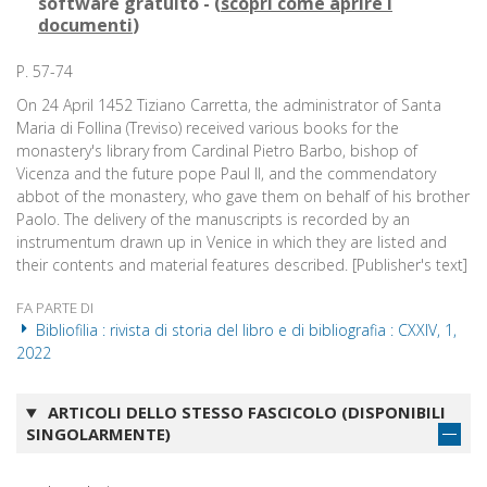
software gratuito - (
scopri come aprire i
documenti
)
P. 57-74
On 24 April 1452 Tiziano Carretta, the administrator of Santa
Maria di Follina (Treviso) received various books for the
monastery's library from Cardinal Pietro Barbo, bishop of
Vicenza and the future pope Paul II, and the commendatory
abbot of the monastery, who gave them on behalf of his brother
Paolo. The delivery of the manuscripts is recorded by an
instrumentum drawn up in Venice in which they are listed and
their contents and material features described. [Publisher's text]
FA PARTE DI
Bibliofilia : rivista di storia del libro e di bibliografia : CXXIV, 1,
2022
ARTICOLI DELLO STESSO FASCICOLO (DISPONIBILI
SINGOLARMENTE)