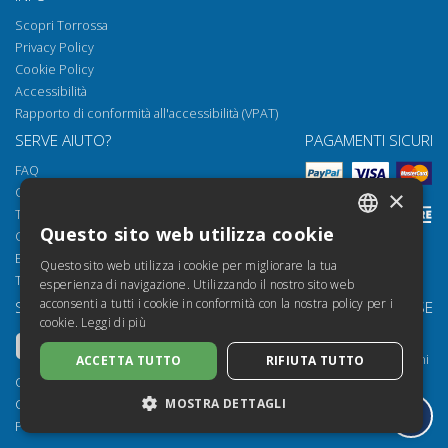
Scopri Torrossa
Privacy Policy
Cookie Policy
Accessibilità
Rapporto di conformità all'accessibilità (VPAT)
SERVE AIUTO?
PAGAMENTI SICURI
FAQ
Come aprire i nostri documenti
×
Torrossa Reader
Questo sito web utilizza cookie
Condizioni d'uso
ITALIAN
Email:
helpdesk@torrossa.com
Questo sito web utilizza i cookie per migliorare la tua
SPANISH
Tel:
+39 055 5018800
esperienza di navigazione. Utilizzando il nostro sito web
acconsenti a tutti i cookie in conformità con la nostra policy per i
SEGUICI SU
LE NOSTRE RISORSE
FRENCH
cookie.
Leggi di più
Torrossa Info
ENGLISH
Torrossa per Istituzioni
ACCETTA TUTTO
RIFIUTA TUTTO
GERMAN
Torrossa Open
Copyright 2000-2026
MOSTRA DETTAGLI
Library Services
Casalini Libri
Publisher Services
P.IVA IT03106600483