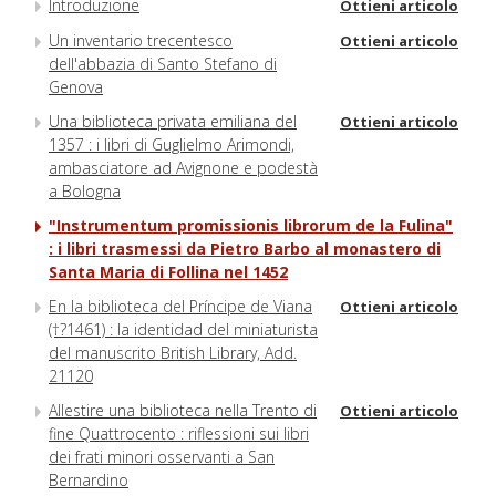
Introduzione
Ottieni articolo
Un inventario trecentesco
Ottieni articolo
dell'abbazia di Santo Stefano di
Genova
Una biblioteca privata emiliana del
Ottieni articolo
1357 : i libri di Guglielmo Arimondi,
ambasciatore ad Avignone e podestà
a Bologna
"Instrumentum promissionis librorum de la Fulina"
: i libri trasmessi da Pietro Barbo al monastero di
Santa Maria di Follina nel 1452
En la biblioteca del Príncipe de Viana
Ottieni articolo
(†?1461) : la identidad del miniaturista
del manuscrito British Library, Add.
21120
Allestire una biblioteca nella Trento di
Ottieni articolo
fine Quattrocento : riflessioni sui libri
dei frati minori osservanti a San
Bernardino