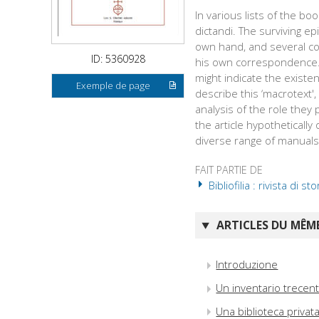
In various lists of the bo
dictandi. The surviving ep
own hand, and several co
ID: 5360928
his own correspondence. 
might indicate the existenc
Exemple de page
describe this ‘macrotext'
analysis of the role they 
the article hypotheticall
diverse range of manuals i
FAIT PARTIE DE
Bibliofilia : rivista di st
ARTICLES DU MÊME
Introduzione
Un inventario trecen
Una biblioteca privat