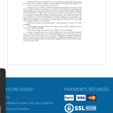
×
N
BESOIN D'AIDE?
PAIEMENTS SÉCURISÉS
H
FAQ
H
Comment ouvrir nos documents
Torrossa Reader
H