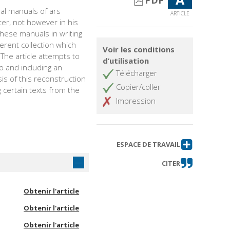
PDF
ral manuals of ars
ARTICLE
ter, not however in his
hese manuals in writing
rent collection which
Voir les conditions
. The article attempts to
d’utilisation
o and including an
Télécharger
sis of this reconstruction
Copier/coller
g certain texts from the
Impression
ESPACE DE TRAVAIL
CITER
Obtenir l'article
Obtenir l'article
Obtenir l'article