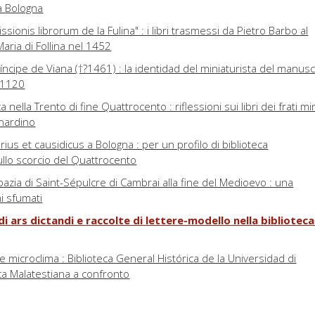
a Bologna
ionis librorum de la Fulina" : i libri trasmessi da Pietro Barbo al
aria di Follina nel 1452
ríncipe de Viana (†?1461) : la identidad del miniaturista del manusc
 21120
a nella Trento di fine Quattrocento : riflessioni sui libri dei frati mi
nardino
rius et causidicus a Bologna : per un profilo di biblioteca
ullo scorcio del Quattrocento
abbazia di Saint-Sépulcre di Cambrai alla fine del Medioevo : una
i sfumati
 di ars dictandi e raccolte di lettere-modello nella bibliotec
 e microclima : Biblioteca General Histórica de la Universidad di
ca Malatestiana a confronto