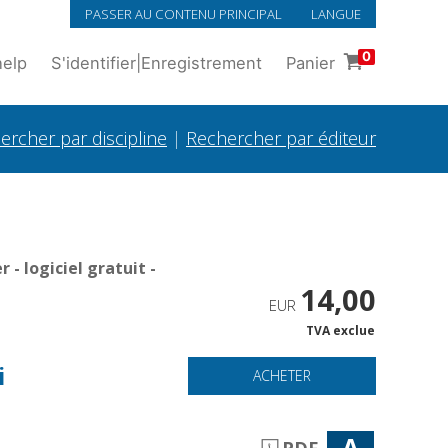
PASSER AU CONTENU PRINCIPAL
LANGUE
0
help
S'identifier
|
Enregistrement
Panier
ercher par discipline
|
Rechercher par éditeur
- logiciel gratuit -
14,00
EUR
TVA exclue
-
i
ACHETER
A