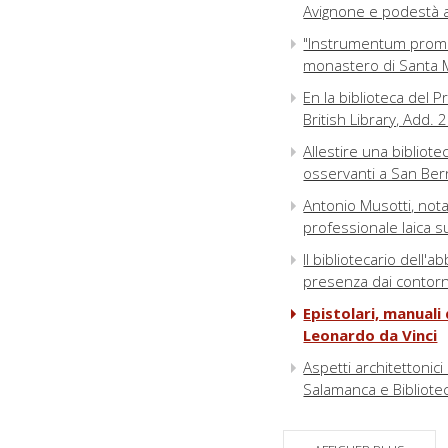
Avignone e podestà 
"Instrumentum promiss
monastero di Santa M
En la biblioteca del P
British Library, Add.
Allestire una bibliotec
osservanti a San Ber
Antonio Musotti, nota
professionale laica s
Il bibliotecario dell'
presenza dai contorn
Epistolari, manuali
Leonardo da Vinci
Aspetti architettonici
Salamanca e Bibliote