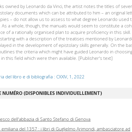
oks owned by Leonardo da Vinci, the artist notes the titles of seve
istolary documents which can be attributed to him – an original let
pies – do not allow us to assess to what degree Leonardo used t
As a whole, though, the manuals would seem to constitute a cohe
e of a rationally organised plan to acquire proficiency in this skill
, starting with a description of the treatises mentioned by Leonard
played in the development of epistolary skills generally. On the ba
y outlines the criteria which might have guided Leonardo in choosin
n this field which were then available. [Publisher's text]
oria del libro e di bibliografia : CXXIV, 1, 2022
 NUMÉRO (DISPONIBLES INDIVIDUELLEMENT)
tesco dell'abbazia di Santo Stefano di Genova
a emiliana del 1357 : i libri di Guglielmo Arimondi, ambasciatore ad