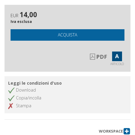
Universidad di Salamanca e
Biblioteca Malatestiana a confronto
14,00
EUR
Iva esclusa
ACQUISTA
A
PDF
ARTICOLO
Leggi le condizioni d'uso
Download
Copia/incolla
Stampa
WORKSPACE