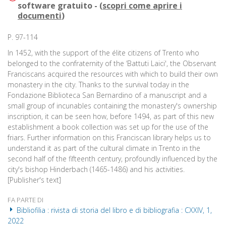
software gratuito - (
scopri come aprire i
documenti
)
P. 97-114
In 1452, with the support of the élite citizens of Trento who
belonged to the confraternity of the ‘Battuti Laici', the Observant
Franciscans acquired the resources with which to build their own
monastery in the city. Thanks to the survival today in the
Fondazione Biblioteca San Bernardino of a manuscript and a
small group of incunables containing the monastery's ownership
inscription, it can be seen how, before 1494, as part of this new
establishment a book collection was set up for the use of the
friars. Further information on this Franciscan library helps us to
understand it as part of the cultural climate in Trento in the
second half of the fifteenth century, profoundly influenced by the
city's bishop Hinderbach (1465-1486) and his activities.
[Publisher's text]
FA PARTE DI
Bibliofilia : rivista di storia del libro e di bibliografia : CXXIV, 1,
2022