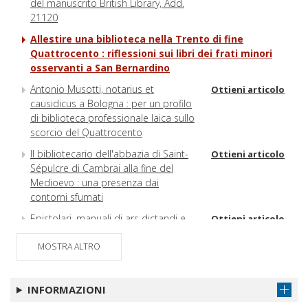
del manuscrito British Library, Add.
21120
Allestire una biblioteca nella Trento di fine
Quattrocento : riflessioni sui libri dei frati minori
osservanti a San Bernardino
Antonio Musotti, notarius et
Ottieni articolo
causidicus a Bologna : per un profilo
di biblioteca professionale laica sullo
scorcio del Quattrocento
Il bibliotecario dell'abbazia di Saint-
Ottieni articolo
Sépulcre di Cambrai alla fine del
Medioevo : una presenza dai
contorni sfumati
Epistolari, manuali di ars dictandi e
Ottieni articolo
raccolte di lettere-modello nella
MOSTRA ALTRO
biblioteca personale di Leonardo da
Vinci
Aspetti architettonici e microclima :
Ottieni articolo
INFORMAZIONI
Biblioteca General Histórica de la