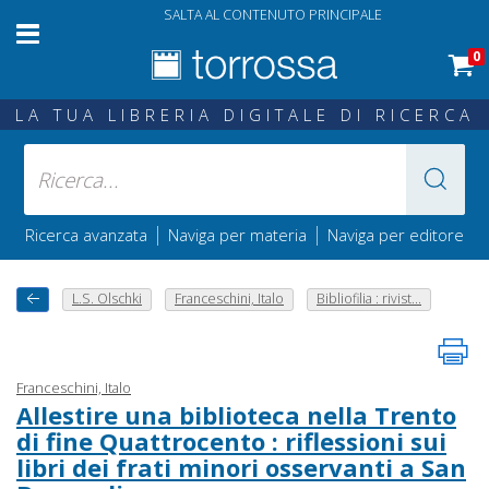
SALTA AL CONTENUTO PRINCIPALE
0
LA TUA LIBRERIA DIGITALE DI RICERCA
|
|
Ricerca avanzata
Naviga per materia
Naviga per editore
L.S. Olschki
Franceschini, Italo
Bibliofilia : rivist...
Franceschini, Italo
Allestire una biblioteca nella Trento
di fine Quattrocento : riflessioni sui
libri dei frati minori osservanti a San