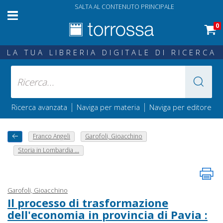
SALTA AL CONTENUTO PRINCIPALE
0
LA TUA LIBRERIA DIGITALE DI RICERCA
|
|
Ricerca avanzata
Naviga per materia
Naviga per editore
Franco Angeli
Garofoli, Gioacchino
Storia in Lombardia ...
Garofoli, Gioacchino
Il processo di trasformazione
dell'economia in provincia di Pavia :