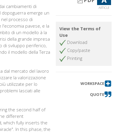
PDF
 dai cambiamenti di
ARTICLE
po il dopoguerra emerge un
o nel processo di
e l'economia pavese, e la
View the Terms of
ambito di un modello à la
Use
risi della grande impresa
Download
o di sviluppo periferico,
Copy/paste
ndo il modello della Terza
Printing
a dal mercato del lavoro
izzare la valorizzazione
WORKSPACE
iù utilizzate per lo
problemi lasciati alle
QUOTE
ring the second half of
he different
 which fully inserts the
racle". In this phase, the