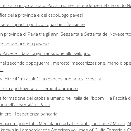
e terziario in provincia di Pavia : numeri e tendenze nel secondo 
ica della provincia e del capoluogo pavesi
ese e il quadro politico : qualche riflessione
n provincia di Pavia tra gli anni Sessanta e Settanta del Novecent
llo spazio urbano pavese
ò Pavese : dalla lunga transizione allo sviluppo
e nel secondo dopoguerra : mercato, meccanizzazione, mano d'ope
li
na oltre il "miracolo" : un'espansione senza crescita
 : l'Oltrepò Pavese e il cemento-amianto
formazione del capitale umano nell'Italia del "boom" : la Facoltà d
 dell'Università di Pavia
miniere : l'esperienza bancaria
entiarum potestatis Mediolani e ad altre fonti giudiziarie / Making 
known in Lombardy : the American volumes of Giulio Ferrario's 