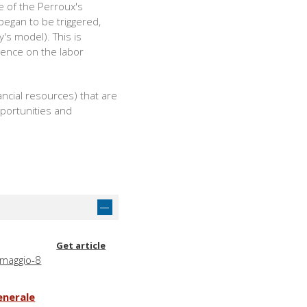
e of the Perroux's
began to be triggered,
's model). This is
dence on the labor
ancial resources) that are
pportunities and
Get article
 maggio-8
enerale