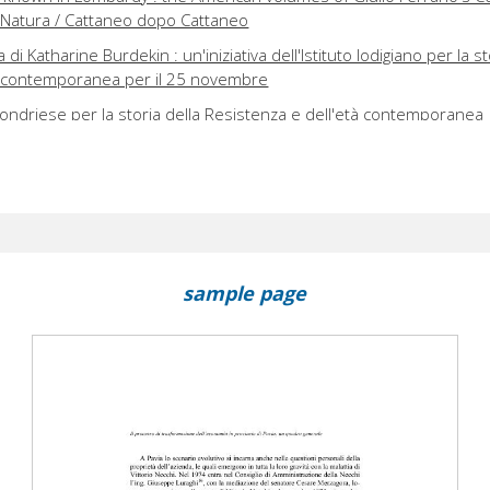
 Natura / Cattaneo dopo Cattaneo
 di Katharine Burdekin : un'iniziativa dell'Istituto lodigiano per la st
à contemporanea per il 25 novembre
to sondriese per la storia della Resistenza e dell'età contemporanea
nto a Palazzo Morando
oni per il 150 della morte di Cristina Trivulzio di Belgiojoso
Belgioioso : La donna che decise il suo destino, un libro di Pier Lui
 : Imberg.db, la banca dati sulle imprese bergamasche dall'Unità al
sample page