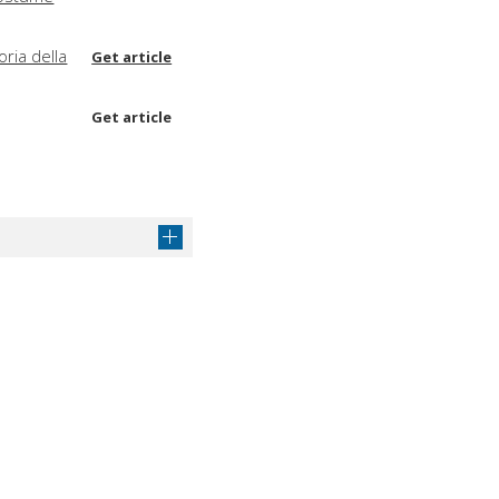
oria della
Get article
Get article
Get article
Get article
gi
Get article
 1978
Get article