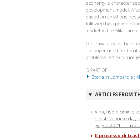
economy is characterized
development model. After
based on small businesses
followed by a phase of p
market in the Milan area.
The Pavia area is therefor
no longer used for territ
problems left to future ge
IS PART OF
Storia in Lombardia : X
ARTICLES FROM TH
Vino, riso e ciminier
ricostruzione e dagli
giugno 2021 : introd
Il processo di tras