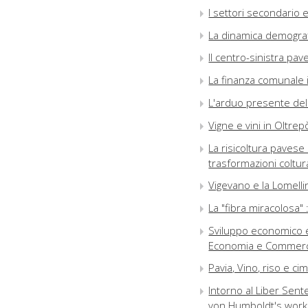
I settori secondario 
La dinamica demograf
Il centro-sinistra pav
La finanza comunale i
L'arduo presente de
Vigne e vini in Oltrep
La risicoltura paves
trasformazioni coltura
Vigevano e la Lomelli
La "fibra miracolosa"
Sviluppo economico e 
Economia e Commercio
Pavia, Vino, riso e ci
Intorno al Liber Sent
von Humboldt's work 