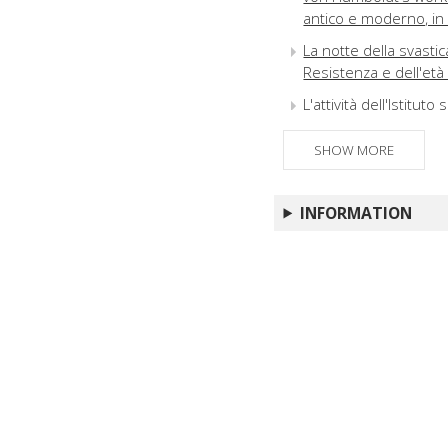
antico e moderno, in
La notte della svastica
Resistenza e dell'et
L'attività dell'Istitu
La moda del Settece
SHOW MORE
Iniziative e pubblicazi
Ancora su Cristina di 
INFORMATION
Vercesi
Oltre l'archiviazione