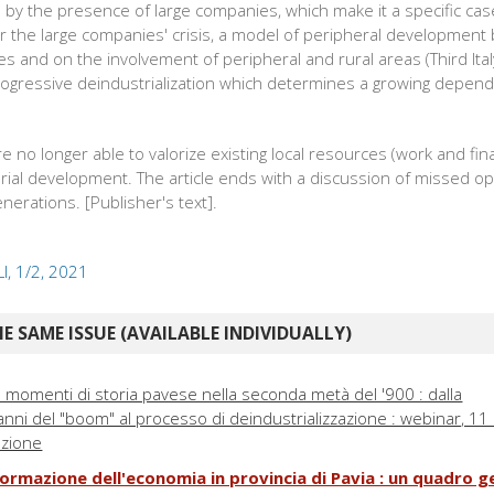
 by the presence of large companies, which make it a specific cas
 the large companies' crisis, a model of peripheral development 
 and on the involvement of peripheral and rural areas (Third Italy
rogressive deindustrialization which determines a growing depen
e no longer able to valorize existing local resources (work and fin
orial development. The article ends with a discussion of missed o
nerations. [Publisher's text].
LI, 1/2, 2021
E SAME ISSUE (AVAILABLE INDIVIDUALLY)
e: momenti di storia pavese nella seconda metà del '900 : dalla
 anni del "boom" al processo di deindustrializzazione : webinar, 11
uzione
formazione dell'economia in provincia di Pavia : un quadro g