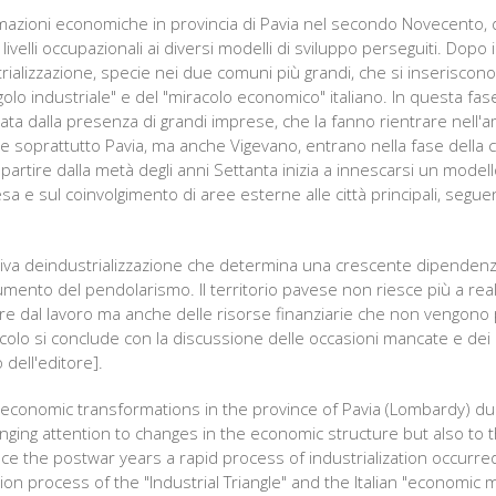
formazioni economiche in provincia di Pavia nel secondo Novecento,
 livelli occupazionali ai diversi modelli di sviluppo perseguiti. Do
rializzazione, specie nei due comuni più grandi, che si inseriscon
golo industriale" e del "miracolo economico" italiano. In questa fas
izzata dalla presenza di grandi imprese, che la fanno rientrare nell'
soprattutto Pavia, ma anche Vigevano, entrano nella fase della c
 partire dalla metà degli anni Settanta inizia a innescarsi un modell
sa e sul coinvolgimento di aree esterne alle città principali, segue
siva deindustrializzazione che determina una crescente dipendenz
umento del pendolarismo. Il territorio pavese non riesce più a real
rtire dal lavoro ma anche delle risorse finanziarie che non vengono p
rticolo si conclude con la discussione delle occasioni mancate e dei 
 dell'editore].
e economic transformations in the province of Pavia (Lombardy) du
inging attention to changes in the economic structure but also to t
 the postwar years a rapid process of industrialization occurred,
on process of the "Industrial Triangle" and the Italian "economic mi