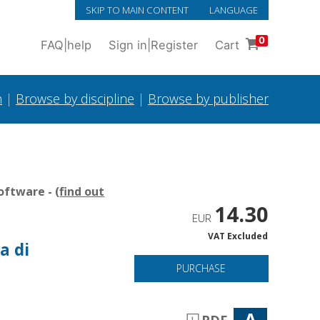
SKIP TO MAIN CONTENT
LANGUAGE
0
FAQ
|
help
Sign in
|
Register
Cart
h
|
Browse by discipline
|
Browse by publisher
oftware - (
find out
14.30
EUR
VAT Excluded
a di
PURCHASE
A