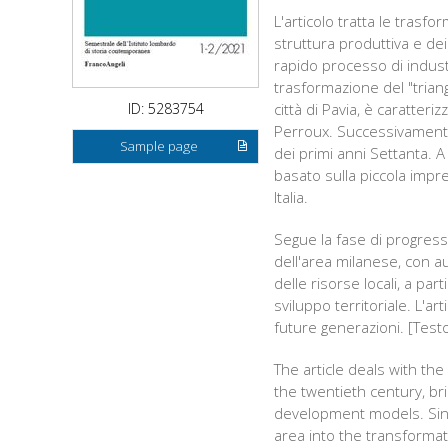
L'articolo tratta le tras
struttura produttiva e dei
rapido processo di indust
trasformazione del "trian
ID: 5283754
città di Pavia, è caratter
Perroux. Successivamente 
Sample page
dei primi anni Settanta. A
basato sulla piccola impre
Italia.
Segue la fase di progres
dell'area milanese, con a
delle risorse locali, a pa
sviluppo territoriale. L'a
future generazioni. [Testo
The article deals with th
the twentieth century, br
development models. Since
area into the transformati