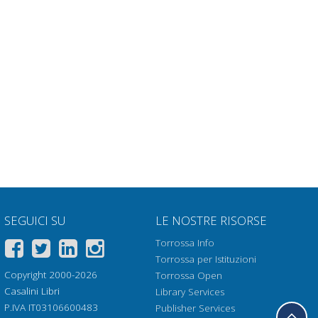
SEGUICI SU
LE NOSTRE RISORSE
Torrossa Info
Torrossa per Istituzioni
Copyright 2000-2026
Torrossa Open
Casalini Libri
Library Services
P.IVA IT03106600483
Publisher Services