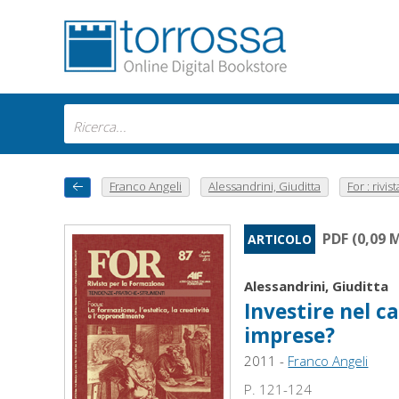
Franco Angeli
Alessandrini, Giuditta
For : rivist
PDF (0,09 
ARTICOLO
Alessandrini, Giuditta
Investire nel c
imprese?
2011 -
Franco Angeli
P. 121-124