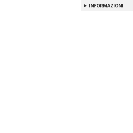
INFORMAZIONI
I edizione AIFORLIFE
Come stai? Elogio del
Recensioni per la fo
Per approfondire il di