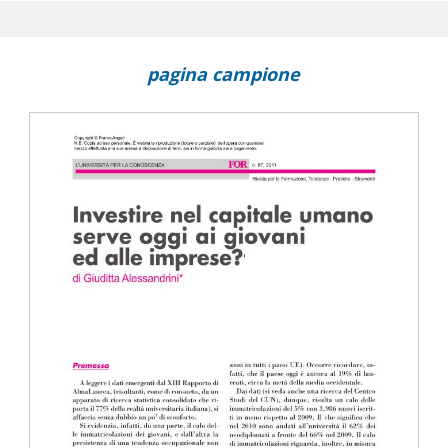
la schizofrenia
pagina campione
rmazione
alogo con gli autori