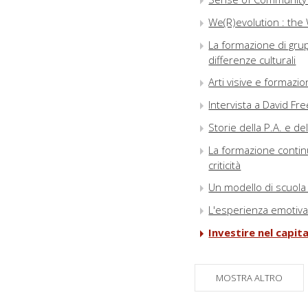
We(R)evolution : the
La formazione di grup
differenze culturali
Arti visive e formazio
Intervista a David Fr
Storie della P.A. e de
La formazione continu
criticità
Un modello di scuola i
L'esperienza emotiva a
Investire nel capit
Human Capital & Socia
Sciences Give More A
MOSTRA ALTRO
Capital : which Chall
Verso l'organizzazion