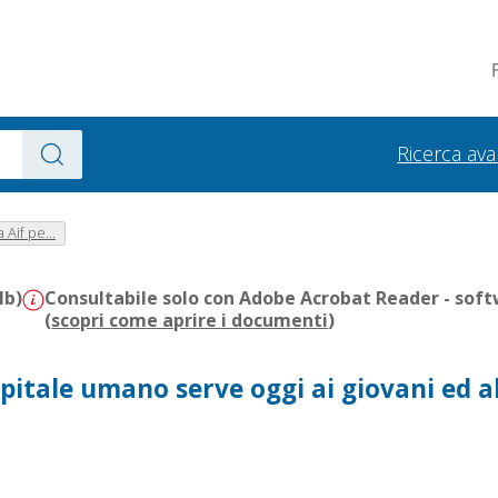
Ricerca av
a Aif pe...
Mb)
Consultabile solo con Adobe Acrobat Reader - soft
(
scopri come aprire i documenti
)
apitale umano serve oggi ai giovani ed a