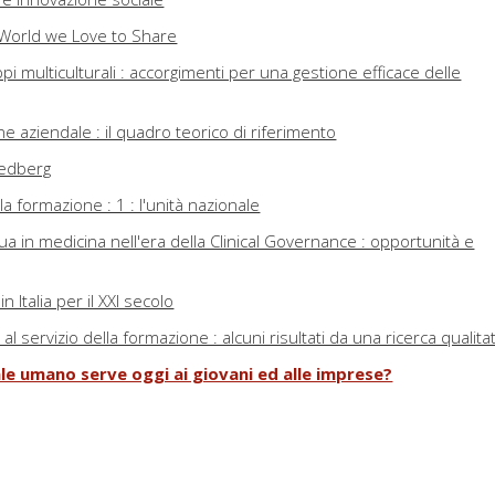
 World we Love to Share
pi multiculturali : accorgimenti per una gestione efficace delle
ne aziendale : il quadro teorico di riferimento
eedberg
lla formazione : 1 : l'unità nazionale
a in medicina nell'era della Clinical Governance : opportunità e
n Italia per il XXI secolo
l servizio della formazione : alcuni risultati da una ricerca qualita
ale umano serve oggi ai giovani ed alle imprese?
l Capital… Trade-off or New Challenge? New Directions in Social
ttention to Social Networks as Links between Human and Social
enges for Education and Training?
e empatica : il contributo delle neuroscienze