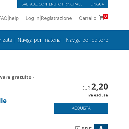
SALTA AL CONTENUTO PRINCIPALE
LINGUA
0
FAQ
|
help
Log in
|
Registrazione
Carrello
anzata
|
Naviga per materia
|
Naviga per editore
ware gratuito -
2,20
EUR
Iva esclusa
lle
ACQUISTA
A