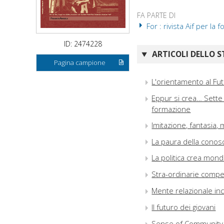
FA PARTE DI
For : rivista Aif per la
ID: 2474228
ARTICOLI DELLO S
Pagina campione
L'orientamento al Fut
Eppur si crea… Sette 
formazione
Imitazione, fantasia,
La paura della cono
La politica crea mondi
Stra-ordinarie compe
Mente relazionale inc
Il futuro dei giovani
Sense of Community 