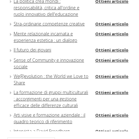
La politica crea mondi :
Ottieni articolo
responsabilità, critica all'ordine e
ruolo innovativo dell'educazione
Stra-ordinarie competenze creative
Ottieni articolo
Mente relazionale incarnata e
Ottieni articolo
esperienza estetica : un dialogo
Il futuro dei giovani
Ottieni articolo
Sense of Community e innovazione
Ottieni articolo
sociale
We(R)evolution : the World we Love to
Ottieni articolo
Share
La formazione di gruppi multiculturali
Ottieni articolo
: accorgimenti per una gestione
efficace delle differenze culturali
Arti visive e formazione aziendale : il
Ottieni articolo
quadro teorico di riferimento
Intervista a David Freedberg
Ottieni articolo