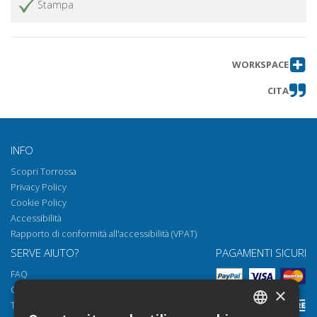
Stampa
Verso l'organizzazione empatica : il
Ottieni articolo
contributo delle neuroscienze
I edizione AIFORLIFE
Ottieni articolo
WORKSPACE
Come stai? Elogio della schizofrenia
Ottieni articolo
CITA
Recensioni per la formazione
Per approfondire il dialogo con gli
Ottieni articolo
autori
INFO
Scopri Torrossa
Privacy Policy
Cookie Policy
Accessibilità
Rapporto di conformità all'accessibilità (VPAT)
SERVE AIUTO?
PAGAMENTI SICURI
FAQ
Come aprire i nostri documenti
×
Torrossa Reader