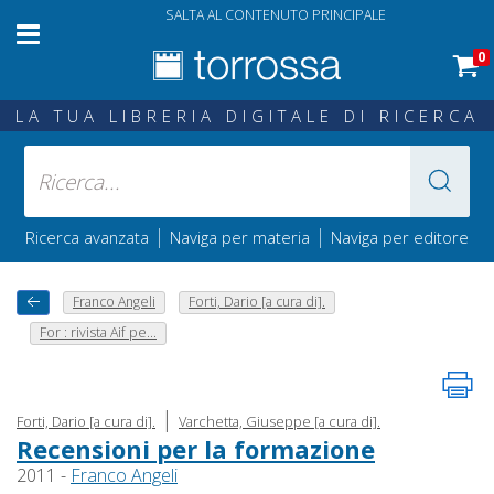
SALTA AL CONTENUTO PRINCIPALE
0
LA TUA LIBRERIA DIGITALE DI RICERCA
|
|
Ricerca avanzata
Naviga per materia
Naviga per editore
Franco Angeli
Forti, Dario [a cura di].
For : rivista Aif pe...
|
Forti, Dario [a cura di].
Varchetta, Giuseppe [a cura di].
Recensioni per la formazione
2011 -
Franco Angeli