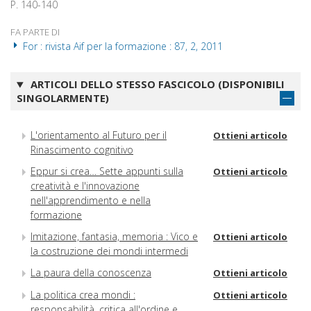
P. 140-140
FA PARTE DI
For : rivista Aif per la formazione : 87, 2, 2011
ARTICOLI DELLO STESSO FASCICOLO (DISPONIBILI
SINGOLARMENTE)
L'orientamento al Futuro per il
Ottieni articolo
Rinascimento cognitivo
Eppur si crea… Sette appunti sulla
Ottieni articolo
creatività e l'innovazione
nell'apprendimento e nella
formazione
Imitazione, fantasia, memoria : Vico e
Ottieni articolo
la costruzione dei mondi intermedi
La paura della conoscenza
Ottieni articolo
La politica crea mondi :
Ottieni articolo
responsabilità, critica all'ordine e