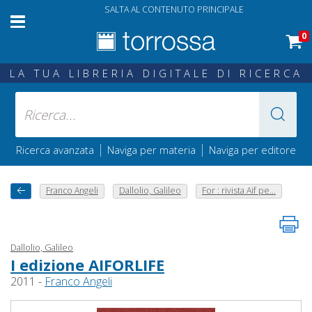
SALTA AL CONTENUTO PRINCIPALE
0
LA TUA LIBRERIA DIGITALE DI RICERCA
|
|
Ricerca avanzata
Naviga per materia
Naviga per editore
Franco Angeli
Dallolio, Galileo
For : rivista Aif pe...
Dallolio, Galileo
I edizione AIFORLIFE
2011 -
Franco Angeli