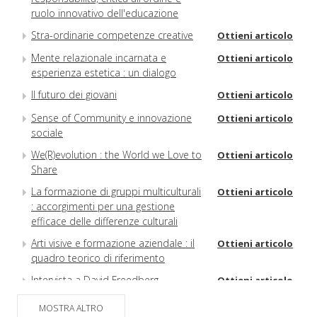
ruolo innovativo dell'educazione
Stra-ordinarie competenze creative
Ottieni articolo
Mente relazionale incarnata e
Ottieni articolo
esperienza estetica : un dialogo
Il futuro dei giovani
Ottieni articolo
Sense of Community e innovazione
Ottieni articolo
sociale
We(R)evolution : the World we Love to
Ottieni articolo
Share
La formazione di gruppi multiculturali
Ottieni articolo
: accorgimenti per una gestione
efficace delle differenze culturali
Arti visive e formazione aziendale : il
Ottieni articolo
quadro teorico di riferimento
Intervista a David Freedberg
Ottieni articolo
Storie della P.A. e della formazione : 1
Ottieni articolo
MOSTRA ALTRO