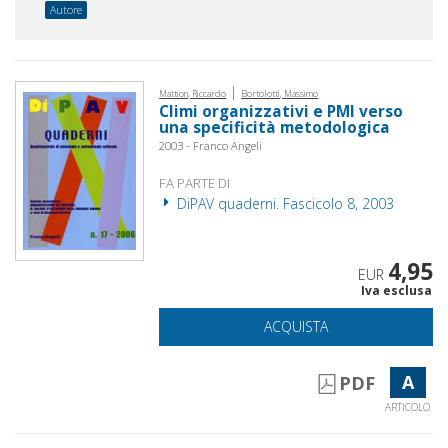
Autore
|
Mattion, Riccardo
Bortolotti, Massimo
Climi organizzativi e PMI verso
una specificità metodologica
2003 - Franco Angeli
FA PARTE DI
DiPAV quaderni. Fascicolo 8, 2003
4,95
EUR
Iva esclusa
ACQUISTA
A
PDF
ARTICOLO