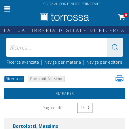
SALTA AL CONTENUTO PRINCIPALE
0
LA TUA LIBRERIA DIGITALE DI RICERCA
|
|
Ricerca avanzata
Naviga per materia
Naviga per editore
Ricerca
>>
Bortolotti, Massimo
FILTRA PER
Pagina 1 di 1
Bortolotti, Massimo