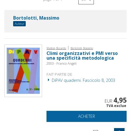
Bortolotti, Massimo
Auteur
|
Mattion, Riccardo
Bortolotti, Massimo
Climi organizzativi e PMI verso
una specificità metodologica
2003 - Franco Angeli
FAIT PARTIE DE
DiPAV quaderni. Fascicolo 8, 2003
4,95
EUR
TVA exclue
ACHETER