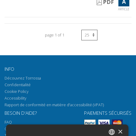
A
PDF
ARTICLE
page 1 of 1
INFO
Découvrez Torrossa
Confidentialité
Cookie Policy
Accessibility
Rapport de conformité en matière d'accessibilité (VPAT)
BESOIN D'AIDE?
PAIEMENTS SÉCURISÉS
FAQ
Comment ouvrir nos documents
×
Torrossa Reader