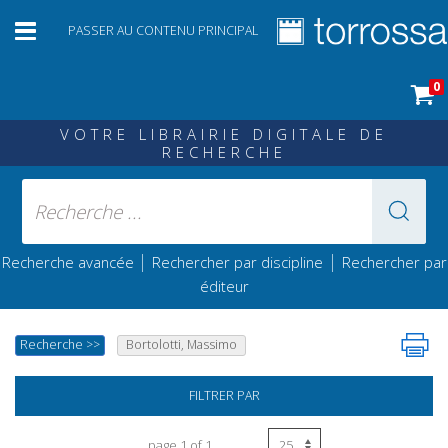
PASSER AU CONTENU PRINCIPAL
0
VOTRE LIBRAIRIE DIGITALE DE
RECHERCHE
|
|
Recherche avancée
Rechercher par discipline
Rechercher par
éditeur
Recherche
>>
Bortolotti, Massimo
FILTRER PAR
page 1 of 1