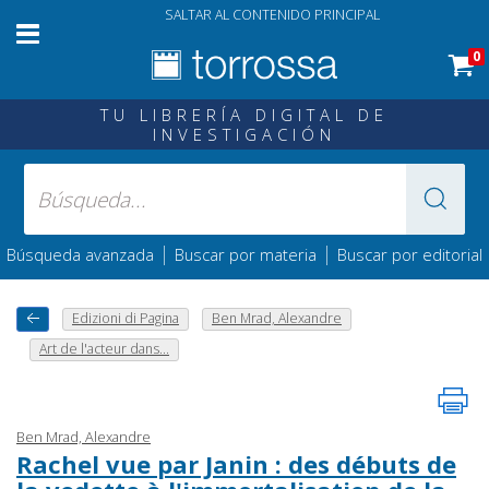
SALTAR AL CONTENIDO PRINCIPAL
0
TU LIBRERÍA DIGITAL DE
INVESTIGACIÓN
|
|
Búsqueda avanzada
Buscar por materia
Buscar por editorial
Edizioni di Pagina
Ben Mrad, Alexandre
Art de l'acteur dans...
Ben Mrad, Alexandre
Rachel vue par Janin : des débuts de