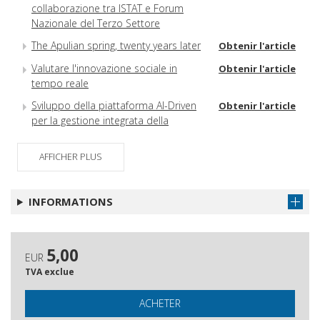
collaborazione tra ISTAT e Forum
Nazionale del Terzo Settore
The Apulian spring, twenty years later
Obtenir l'article
Valutare l'innovazione sociale in
Obtenir l'article
tempo reale
Sviluppo della piattaforma AI-Driven
Obtenir l'article
per la gestione integrata della
valutazione della formazione -
INSIGHT (Indicators and Stakeholders
AFFICHER PLUS
Integration for Generative Evaluation
and Holistic Training)
INFORMATIONS
L'utilizzo della valutazione in un
Obtenir l'article
processo iterativo di supporto alla
programmazione: il caso del Fondo
Nuove Competenze
5,00
EUR
Evaluating micro-credentials in
Obtenir l'article
TVA exclue
Europe & Southeast Asia
ACHETER
Methodology for designing and
Obtenir l'article