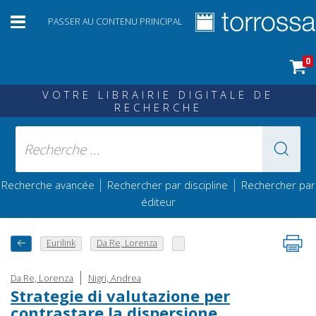
PASSER AU CONTENU PRINCIPAL
0
VOTRE LIBRAIRIE DIGITALE DE
RECHERCHE
|
|
Recherche avancée
Rechercher par discipline
Rechercher par
éditeur
Eurilink
Da Re, Lorenza
|
Da Re, Lorenza
Nigri, Andrea
Strategie di valutazione per
contrastare la dispersione