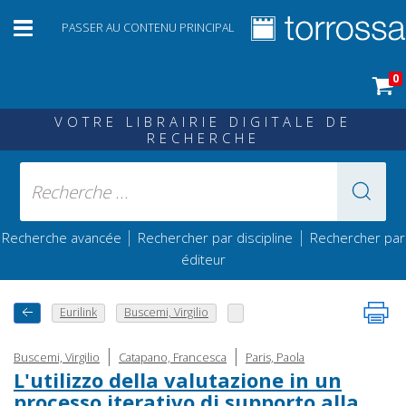
PASSER AU CONTENU PRINCIPAL
0
VOTRE LIBRAIRIE DIGITALE DE
RECHERCHE
|
|
Recherche avancée
Rechercher par discipline
Rechercher par
éditeur
Eurilink
Buscemi, Virgilio
|
|
Buscemi, Virgilio
Catapano, Francesca
Paris, Paola
L'utilizzo della valutazione in un
processo iterativo di supporto alla