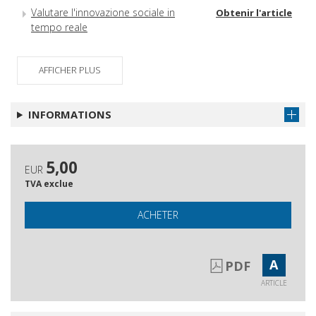
Valutare l'innovazione sociale in
Obtenir l'article
tempo reale
Sviluppo della piattaforma AI-Driven
Obtenir l'article
per la gestione integrata della
AFFICHER PLUS
valutazione della formazione -
INSIGHT (Indicators and Stakeholders
Integration for Generative Evaluation
INFORMATIONS
and Holistic Training)
L'utilizzo della valutazione in un
Obtenir l'article
processo iterativo di supporto alla
5,00
EUR
programmazione: il caso del Fondo
TVA exclue
Nuove Competenze
Evaluating micro-credentials in
Obtenir l'article
ACHETER
Europe & Southeast Asia
Methodology for designing and
Obtenir l'article
A
creating rubrics to assess
PDF
competencies
ARTICLE
La valutazione di fronte alle sfide
Obtenir l'article
della transizione digitale : una