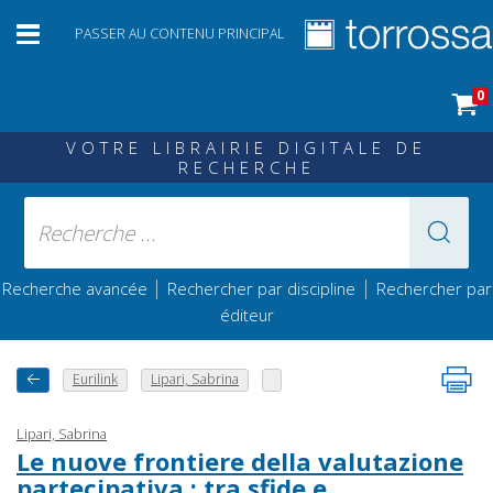
PASSER AU CONTENU PRINCIPAL
0
VOTRE LIBRAIRIE DIGITALE DE
RECHERCHE
|
|
Recherche avancée
Rechercher par discipline
Rechercher par
éditeur
Eurilink
Lipari, Sabrina
Lipari, Sabrina
Le nuove frontiere della valutazione
partecipativa : tra sfide e