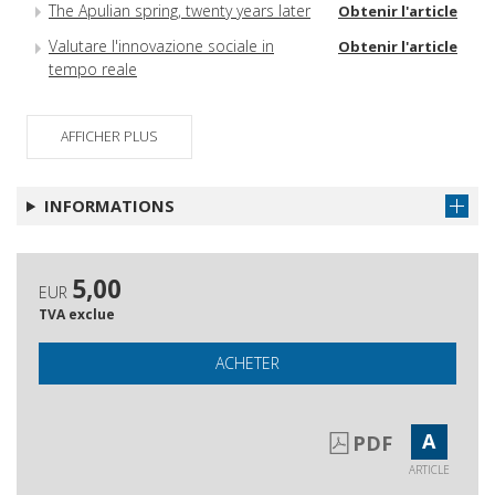
The Apulian spring, twenty years later
Obtenir l'article
Valutare l'innovazione sociale in
Obtenir l'article
tempo reale
Sviluppo della piattaforma AI-Driven
Obtenir l'article
per la gestione integrata della
AFFICHER PLUS
valutazione della formazione -
INSIGHT (Indicators and Stakeholders
Integration for Generative Evaluation
INFORMATIONS
and Holistic Training)
L'utilizzo della valutazione in un
Obtenir l'article
processo iterativo di supporto alla
5,00
EUR
programmazione: il caso del Fondo
TVA exclue
Nuove Competenze
Evaluating micro-credentials in
Obtenir l'article
ACHETER
Europe & Southeast Asia
Methodology for designing and
Obtenir l'article
A
creating rubrics to assess
PDF
competencies
ARTICLE