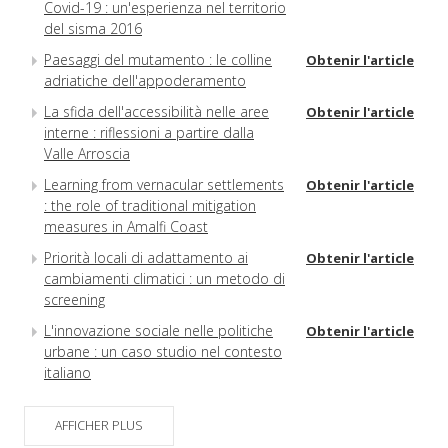
Covid-19 : un'esperienza nel territorio
del sisma 2016
Paesaggi del mutamento : le colline
Obtenir l'article
adriatiche dell'appoderamento
La sfida dell'accessibilità nelle aree
Obtenir l'article
interne : riflessioni a partire dalla
Valle Arroscia
Learning from vernacular settlements
Obtenir l'article
: the role of traditional mitigation
measures in Amalfi Coast
Priorità locali di adattamento ai
Obtenir l'article
cambiamenti climatici : un metodo di
screening
L'innovazione sociale nelle politiche
Obtenir l'article
urbane : un caso studio nel contesto
italiano
Un nuovo approccio alla sostenibilità
Obtenir l'article
nei piani urbani della mobilità
AFFICHER PLUS
sostenibile in Italia