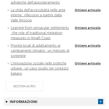
adriatiche dell'appoderamento
La sfida dell'accessibilità nelle aree
Ottieni articolo
interne : riflessioni a partire dalla
Valle Arroscia
Learning from vernacular settlements
Ottieni articolo
: the role of traditional mitigation
measures in Amalfi Coast
Priorità locali di adattamento ai
Ottieni articolo
cambiamenti climatici : un metodo di
screening
L'innovazione sociale nelle politiche
Ottieni articolo
urbane : un caso studio nel contesto
italiano
Un nuovo approccio alla sostenibilità
Ottieni articolo
nei piani urbani della mobilità
MOSTRA ALTRO
sostenibile in Italia
Priority in post-earthquake
Ottieni articolo
INFORMAZIONI
intervention