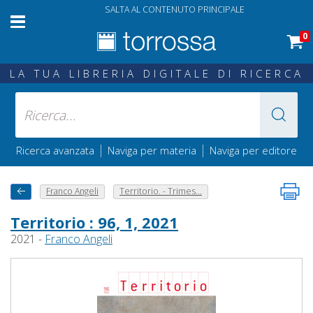
SALTA AL CONTENUTO PRINCIPALE
0
LA TUA LIBRERIA DIGITALE DI RICERCA
|
|
Ricerca avanzata
Naviga per materia
Naviga per editore
Franco Angeli
Territorio. - Trimes...
Territorio : 96, 1, 2021
2021 -
Franco Angeli