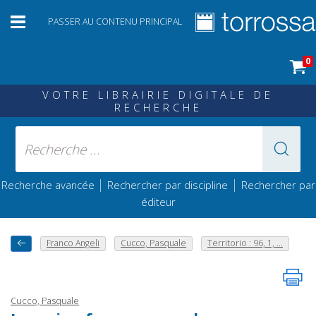
PASSER AU CONTENU PRINCIPAL
0
VOTRE LIBRAIRIE DIGITALE DE
RECHERCHE
|
|
Recherche avancée
Rechercher par discipline
Rechercher par
éditeur
Franco Angeli
Cucco, Pasquale
Territorio : 96, 1, ...
Cucco, Pasquale