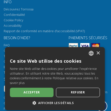
INFO
Découvrez Torrossa
Confidentialité
Cookie Policy
Accessibility
Rapport de conformité en matière d'accessibilité (VPAT)
BESOIN D'AIDE?
PAIEMENTS SÉCURISÉS
FAQ
Comment ouvrir nos documents
×
Torrossa Reader
Ce site Web utilise des cookies
Options d'accès
ITALIAN
Email:
helpdesk@torrossa.com
Notre site Web utilise des cookies pour améliorer l'expérience
SPANISH
Tel:
+39 055 5018800
utilisateur. En utilisant notre site Web, vous acceptez tous les
cookies conformément à notre Politique relative aux cookies.
En
SUIVEZ-NOUS
NOS RESSOURCES
FRENCH
savoir plus
Torrossa Info
ENGLISH
Torrossa pour Institutions
ACCEPTER
REFUSER
GERMAN
Torrossa Open
Copyright 2000-2026
AFFICHER LES DÉTAILS
Library Services
Casalini Libri
Publisher Services
P.IVA IT03106600483