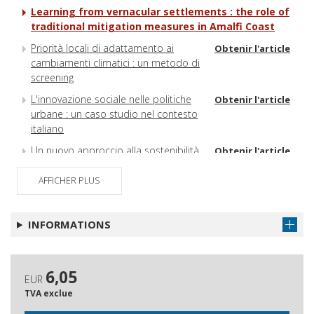
Learning from vernacular settlements : the role of
traditional mitigation measures in Amalfi Coast
Priorità locali di adattamento ai
Obtenir l'article
cambiamenti climatici : un metodo di
screening
L'innovazione sociale nelle politiche
Obtenir l'article
urbane : un caso studio nel contesto
italiano
Un nuovo approccio alla sostenibilità
Obtenir l'article
nei piani urbani della mobilità
sostenibile in Italia
AFFICHER PLUS
Priority in post-earthquake
Obtenir l'article
intervention
INFORMATIONS
Piani comunali di protezione civile :
Obtenir l'article
origini, sviluppo e nuove azioni di
pianificazione territoriale (parte II)
6,05
EUR
Intervention follows diagnosis :
Obtenir l'article
TVA exclue
analysis' impact on open space