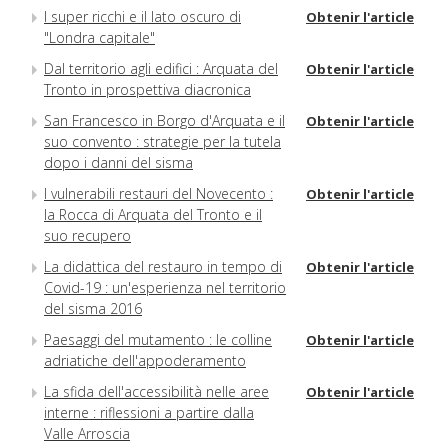
I super ricchi e il lato oscuro di
Obtenir l'article
"Londra capitale"
Dal territorio agli edifici : Arquata del
Obtenir l'article
Tronto in prospettiva diacronica
San Francesco in Borgo d'Arquata e il
Obtenir l'article
suo convento : strategie per la tutela
dopo i danni del sisma
I vulnerabili restauri del Novecento :
Obtenir l'article
la Rocca di Arquata del Tronto e il
suo recupero
La didattica del restauro in tempo di
Obtenir l'article
Covid-19 : un'esperienza nel territorio
del sisma 2016
Paesaggi del mutamento : le colline
Obtenir l'article
adriatiche dell'appoderamento
La sfida dell'accessibilità nelle aree
Obtenir l'article
interne : riflessioni a partire dalla
Valle Arroscia