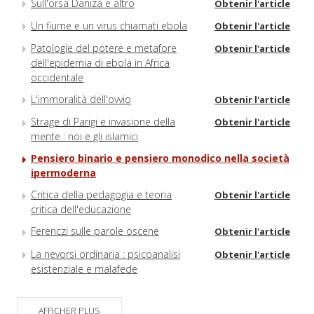
Sull'orsa Daniza e altro
Obtenir l'article
Un fiume e un virus chiamati ebola
Obtenir l'article
Patologie del potere e metafore
Obtenir l'article
dell'epidemia di ebola in Africa
occidentale
L'immoralità dell'ovvio
Obtenir l'article
Strage di Parigi e invasione della
Obtenir l'article
mente : noi e gli islamici
Pensiero binario e pensiero monodico nella società
ipermoderna
Critica della pedagogia e teoria
Obtenir l'article
critica dell'educazione
Ferenczi sulle parole oscene
Obtenir l'article
La nevorsi ordinaria : psicoanalisi
Obtenir l'article
esistenziale e malafede
AFFICHER PLUS