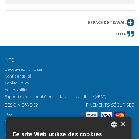
ESPACE DE TRAVAIL
CITER
INFO
Découvrez Torrossa
Confidentialité
Cookie Policy
Accessibility
Rapport de conformité en matière d'accessibilité (VPAT)
BESOIN D'AIDE?
PAIEMENTS SÉCURISÉS
FAQ
Comment ouvrir nos documents
×
Torrossa Reader
Ce site Web utilise des cookies
Options d'accès
ITALIAN