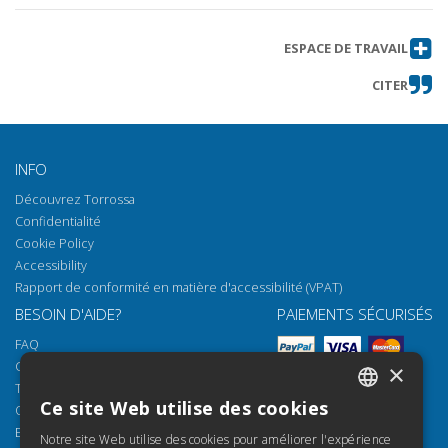
ESPACE DE TRAVAIL
CITER
INFO
Découvrez Torrossa
Confidentialité
Cookie Policy
Accessibility
Rapport de conformité en matière d'accessibilité (VPAT)
BESOIN D'AIDE?
PAIEMENTS SÉCURISÉS
FAQ
Comment ouvrir nos documents
×
Torrossa Reader
Ce site Web utilise des cookies
Options d'accès
ITALIAN
Email:
helpdesk@torrossa.com
Notre site Web utilise des cookies pour améliorer l'expérience
SPANISH