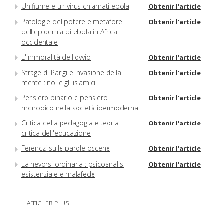
Un fiume e un virus chiamati ebola
Obtenir l'article
Patologie del potere e metafore
Obtenir l'article
dell'epidemia di ebola in Africa
occidentale
L'immoralità dell'ovvio
Obtenir l'article
Strage di Parigi e invasione della
Obtenir l'article
mente : noi e gli islamici
Pensiero binario e pensiero
Obtenir l'article
monodico nella società ipermoderna
Critica della pedagogia e teoria
Obtenir l'article
critica dell'educazione
Ferenczi sulle parole oscene
Obtenir l'article
La nevorsi ordinaria : psicoanalisi
Obtenir l'article
esistenziale e malafede
AFFICHER PLUS