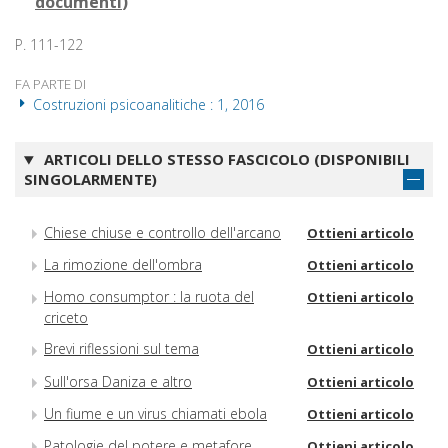
documenti
)
P. 111-122
FA PARTE DI
Costruzioni psicoanalitiche : 1, 2016
ARTICOLI DELLO STESSO FASCICOLO (DISPONIBILI
SINGOLARMENTE)
Chiese chiuse e controllo dell'arcano
Ottieni articolo
La rimozione dell'ombra
Ottieni articolo
Homo consumptor : la ruota del
Ottieni articolo
criceto
Brevi riflessioni sul tema
Ottieni articolo
Sull'orsa Daniza e altro
Ottieni articolo
Un fiume e un virus chiamati ebola
Ottieni articolo
Patologie del potere e metafore
Ottieni articolo