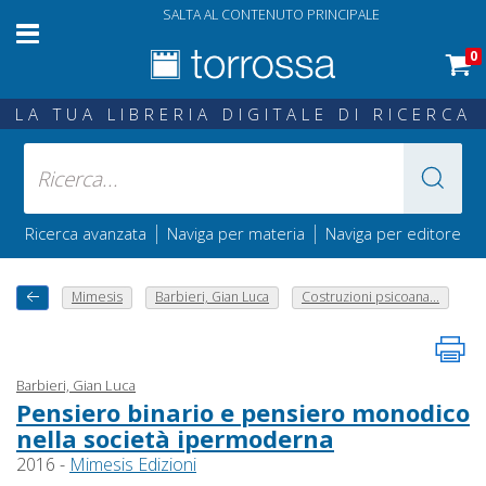
SALTA AL CONTENUTO PRINCIPALE
0
LA TUA LIBRERIA DIGITALE DI RICERCA
|
|
Ricerca avanzata
Naviga per materia
Naviga per editore
Mimesis
Barbieri, Gian Luca
Costruzioni psicoana...
Barbieri, Gian Luca
Pensiero binario e pensiero monodico
nella società ipermoderna
2016 -
Mimesis Edizioni