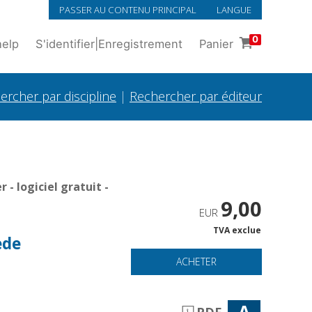
PASSER AU CONTENU PRINCIPAL
LANGUE
0
help
S'identifier
|
Enregistrement
Panier
ercher par discipline
|
Rechercher par éditeur
- logiciel gratuit -
9,00
EUR
TVA exclue
ede
ACHETER
A