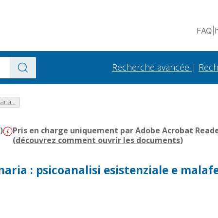
FAQ
|
Recherche avancée
|
Rech
ana...
)
Pris en charge uniquement par Adobe Acrobat Reader 
(
découvrez comment ouvrir les documents
)
naria : psicoanalisi esistenziale e malaf