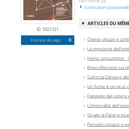
FAIT PARTIE DE
Costruzioni psicoanalit
ARTICLES DU MÊME
ID: 5021221
Chiese chiuse e contr
Exemple de page
La rimozione dell'om
Homo consumptor : la
Brevi riflessioni sul 
Sull'orsa Daniza e alt
Un fiume e un virus 
Patologie del potere 
L'immoralità dell'ovvi
Strage di Parigi e inva
Pensiero binario e p