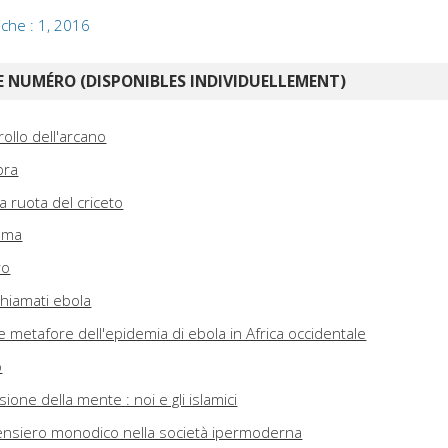
iche : 1, 2016
 NUMÉRO (DISPONIBLES INDIVIDUELLEMENT)
ollo dell'arcano
bra
 ruota del criceto
tema
ro
chiamati ebola
e metafore dell'epidemia di ebola in Africa occidentale
o
sione della mente : noi e gli islamici
ensiero monodico nella società ipermoderna