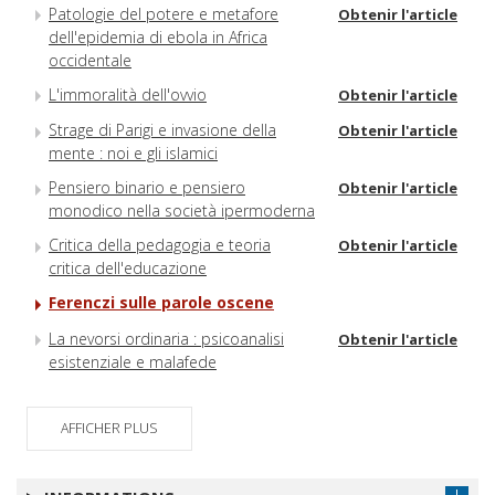
Patologie del potere e metafore
Obtenir l'article
dell'epidemia di ebola in Africa
occidentale
L'immoralità dell'ovvio
Obtenir l'article
Strage di Parigi e invasione della
Obtenir l'article
mente : noi e gli islamici
Pensiero binario e pensiero
Obtenir l'article
monodico nella società ipermoderna
Critica della pedagogia e teoria
Obtenir l'article
critica dell'educazione
Ferenczi sulle parole oscene
La nevorsi ordinaria : psicoanalisi
Obtenir l'article
esistenziale e malafede
AFFICHER PLUS