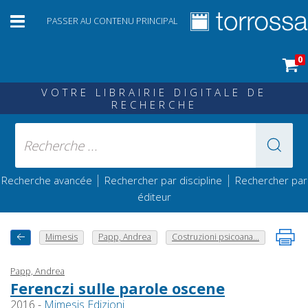
PASSER AU CONTENU PRINCIPAL
0
VOTRE LIBRAIRIE DIGITALE DE
RECHERCHE
|
|
Recherche avancée
Rechercher par discipline
Rechercher par
éditeur
Mimesis
Papp, Andrea
Costruzioni psicoana...
Papp, Andrea
Ferenczi sulle parole oscene
2016 -
Mimesis Edizioni