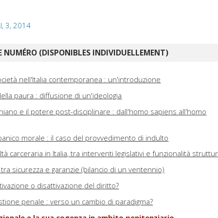
I, 3, 2014
 NUMÉRO (DISPONIBLES INDIVIDUELLEMENT)
società nell'Italia contemporanea : un'introduzione
della paura : diffusione di un'ideologia
niano e il potere post-disciplinare : dall'homo sapiens all'homo
anico morale : il caso del provvedimento di indulto
ltà carceraria in Italia, tra interventi legislativi e funzionalità struttur
io tra sicurezza e garanzie (bilancio di un ventennio)
ivazione o disattivazione del diritto?
tione penale : verso un cambio di paradigma?
zionale e la sua cogenza in ambito penitenziario