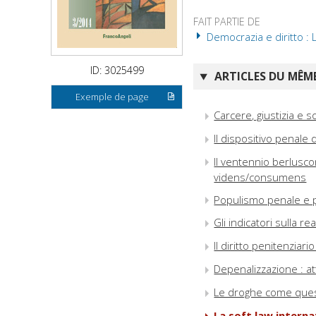
FAIT PARTIE DE
Democrazia e diritto : L
ID: 3025499
ARTICLES DU MÊME
Exemple de page
Carcere, giustizia e 
Il dispositivo penale 
Il ventennio berlusco
videns/consumens
Populismo penale e p
Gli indicatori sulla rea
Il diritto penitenziar
Depenalizzazione : att
Le droghe come ques
La soft law interna