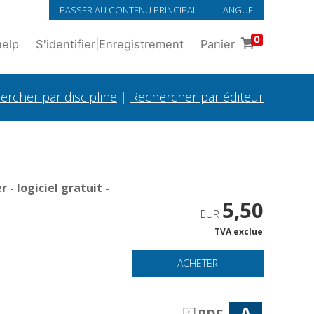
PASSER AU CONTENU PRINCIPAL
LANGUE
0
help
S'identifier
|
Enregistrement
Panier
ercher par discipline
|
Rechercher par éditeur
- logiciel gratuit -
5,50
EUR
TVA exclue
ACHETER
A