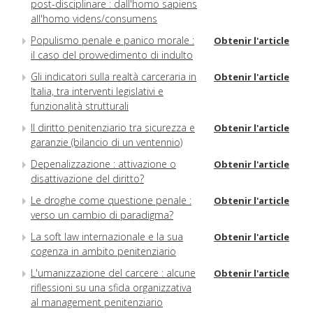
post-disciplinare : dall'homo sapiens
all'homo videns/consumens
Populismo penale e panico morale :
Obtenir l'article
il caso del provvedimento di indulto
Gli indicatori sulla realtà carceraria in
Obtenir l'article
Italia, tra interventi legislativi e
funzionalità strutturali
Il diritto penitenziario tra sicurezza e
Obtenir l'article
garanzie (bilancio di un ventennio)
Depenalizzazione : attivazione o
Obtenir l'article
disattivazione del diritto?
Le droghe come questione penale :
Obtenir l'article
verso un cambio di paradigma?
La soft law internazionale e la sua
Obtenir l'article
cogenza in ambito penitenziario
L'umanizzazione del carcere : alcune
Obtenir l'article
riflessioni su una sfida organizzativa
al management penitenziario