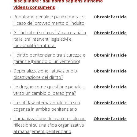
disciplinare : dall'homo sapiens all'homo
videns/consumens
Populismo penale e panico morale :
Obtenir l'article
il caso del provvedimento di indulto
Gli indicatori sulla realtà carceraria in
Obtenir l'article
Italia, tra interventi legislativi e
funzionalità strutturali
Il diritto penitenziario tra sicurezza e
Obtenir l'article
garanzie (bilancio di un ventennio)
Depenalizzazione : attivazione o
Obtenir l'article
disattivazione del diritto?
Le droghe come questione penale :
Obtenir l'article
verso un cambio di paradigma?
La soft law internazionale e la sua
Obtenir l'article
cogenza in ambito penitenziario
L'umanizzazione del carcere : alcune
Obtenir l'article
riflessioni su una sfida organizzativa
al management penitenziario