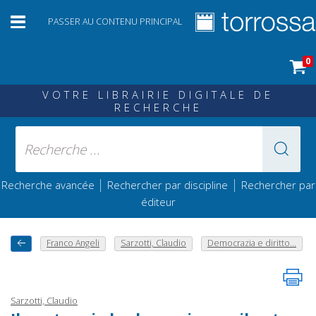
PASSER AU CONTENU PRINCIPAL
0
VOTRE LIBRAIRIE DIGITALE DE
RECHERCHE
|
|
Recherche avancée
Rechercher par discipline
Rechercher par
éditeur
Franco Angeli
Sarzotti, Claudio
Democrazia e diritto...
Sarzotti, Claudio