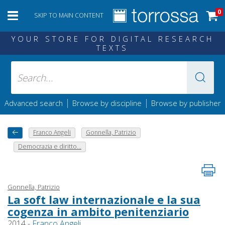
0
SKIP TO MAIN CONTENT
YOUR STORE FOR DIGITAL RESEARCH
TEXTS
|
|
Advanced search
Browse by discipline
Browse by publisher
Franco Angeli
Gonnella, Patrizio
Democrazia e diritto...
Gonnella, Patrizio
La soft law internazionale e la sua
cogenza in ambito penitenziario
2014 -
Franco Angeli