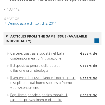
P. 133-142
IS PART OF
Democrazia e diritto : LI, 3, 2014
ARTICLES FROM THE SAME ISSUE (AVAILABLE
INDIVIDUALLY)
Carcere, giustizia e società nell'Italia
Get article
contemporanea : un'introduzione
Il dispositivo penale della paura :
Get article
diffusione di un'ideologia
Il ventennio berlusconiano e il potere post-
Get article
disciplinare : dall'homo sapiens all'homo
videns/consumens
Populismo penale e panico morale : il
Get article
caso del provvedimento di indulto