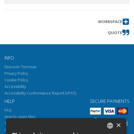
WORKSPACE
QUOTE
INFO
Discover Torrossa
Privacy Policy
Cookie Policy
Accessibility
Accessibility Conformance Report (VPAT)
HELP
SECURE PAYMENTS
FAQ
How to open files
×
Torrossa Reader
Copyright obligations