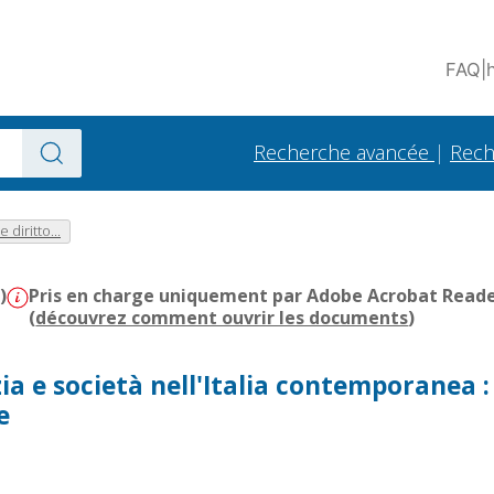
FAQ
|
Recherche avancée
|
Rech
diritto...
)
Pris en charge uniquement par Adobe Acrobat Reader 
(
découvrez comment ouvrir les documents
)
zia e società nell'Italia contemporanea :
e