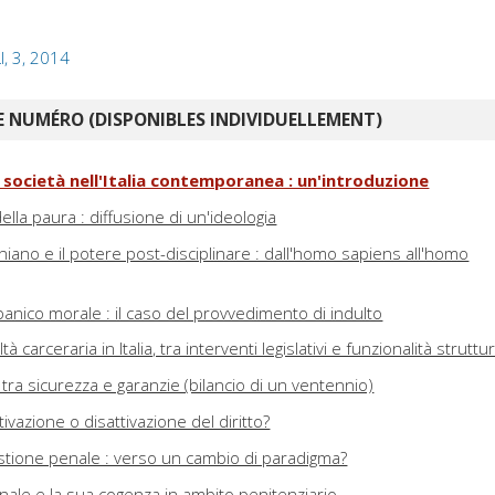
I, 3, 2014
 NUMÉRO (DISPONIBLES INDIVIDUELLEMENT)
e società nell'Italia contemporanea : un'introduzione
della paura : diffusione di un'ideologia
niano e il potere post-disciplinare : dall'homo sapiens all'homo
anico morale : il caso del provvedimento di indulto
ltà carceraria in Italia, tra interventi legislativi e funzionalità struttur
io tra sicurezza e garanzie (bilancio di un ventennio)
ivazione o disattivazione del diritto?
tione penale : verso un cambio di paradigma?
onale e la sua cogenza in ambito penitenziario