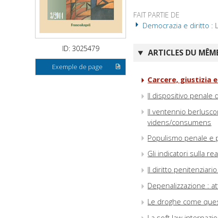
FAIT PARTIE DE
Democrazia e diritto : L
ID: 3025479
ARTICLES DU MÊME
Exemple de page
Carcere, giustizia 
Il dispositivo penale 
Il ventennio berlusco
videns/consumens
Populismo penale e p
Gli indicatori sulla rea
Il diritto penitenziar
Depenalizzazione : att
Le droghe come ques
La soft law internazi