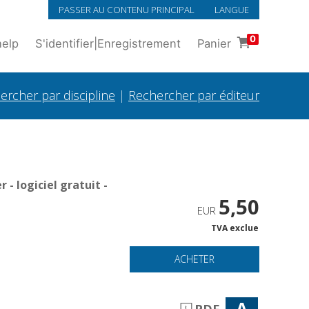
PASSER AU CONTENU PRINCIPAL
LANGUE
0
help
S'identifier
|
Enregistrement
Panier
ercher par discipline
|
Rechercher par éditeur
- logiciel gratuit -
5,50
EUR
TVA exclue
ACHETER
A