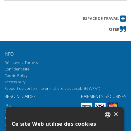
ESPACE DE TRAVAIL
CITER
INFO
Découvrez Torrossa
Confidentialité
Cookie Policy
Accessibility
Rapport de conformité en matière d'accessibilité (VPAT)
BESOIN D'AIDE?
PAIEMENTS SÉCURISÉS
FAQ
Comment ouvrir nos documents
×
Torrossa Reader
Ce site Web utilise des cookies
Options d'accès
ITALIAN
Email:
helpdesk@torrossa.com