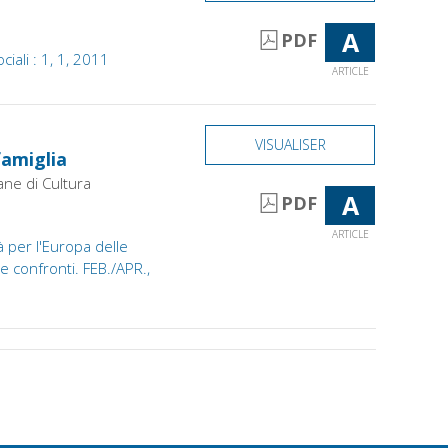
A
PDF
iali : 1, 1, 2011
ARTICLE
VISUALISER
famiglia
ane di Cultura
A
PDF
ARTICLE
à per l'Europa delle
 e confronti. FEB./APR.,