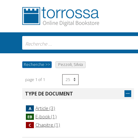
Recherche
>>
Pezzoli, Silvia
page 1 of 1
TYPE DE DOCUMENT
Article (3)
A
E-book (1)
EB
Chapitre (1)
C