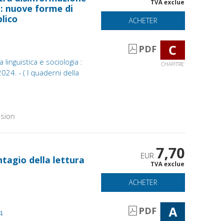
TVA exclue
 : nuove forme di
lico
ACHETER
C
PDF
 linguistica e sociologia :
CHAPITRE
024. - ( I quaderni della
sion
7,70
EUR
ontagio della lettura
TVA exclue
ACHETER
A
PDF
4