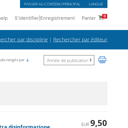
PASSER AU CONTENU PRINCIPAL
LANGUE
0
help
S'identifier
|
Enregistrement
Panier
ercher par discipline
|
Rechercher par éditeur
tats rangés par
9,50
EUR
tra disinformazione