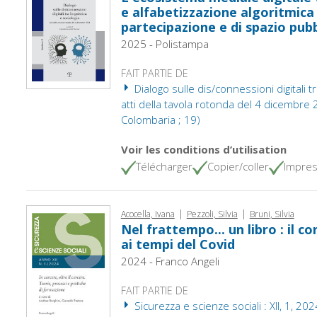
e alfabetizzazione algoritmica
partecipazione e di spazio pubb
2025 - Polistampa
FAIT PARTIE DE
Dialogo sulle dis/connessioni digitali tra
atti della tavola rotonda del 4 dicembre 2
Colombaria ; 19)
Voir les conditions d’utilisation
Télécharger
Copier/coller
Impres
|
|
Acocella, Ivana
Pezzoli, Silvia
Bruni, Silvia
Nel frattempo... un libro : il c
ai tempi del Covid
2024 - Franco Angeli
FAIT PARTIE DE
Sicurezza e scienze sociali : XII, 1, 202