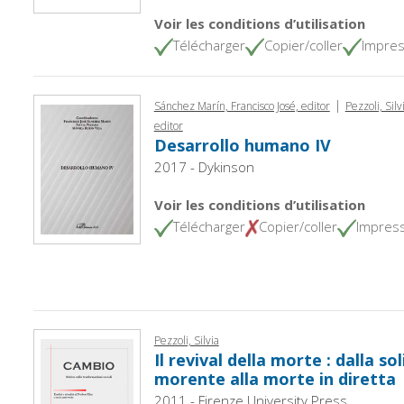
Voir les conditions d’utilisation
Télécharger
Copier/coller
Impres
|
Sánchez Marín, Francisco José, editor
Pezzoli, Silv
editor
Desarrollo humano IV
2017 - Dykinson
Voir les conditions d’utilisation
Télécharger
Copier/coller
Impres
Pezzoli, Silvia
Il revival della morte : dalla so
morente alla morte in diretta
2011 - Firenze University Press