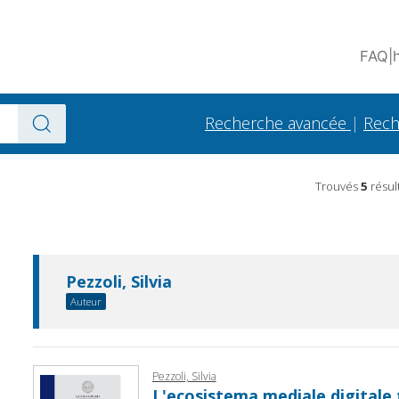
FAQ
|
Recherche avancée
|
Rech
Trouvés
5
résul
Pezzoli, Silvia
Auteur
Pezzoli, Silvia
L'ecosistema mediale digitale 