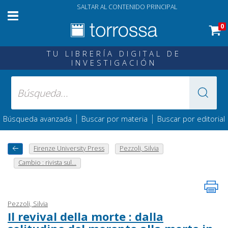
SALTAR AL CONTENIDO PRINCIPAL
0
TU LIBRERÍA DIGITAL DE
INVESTIGACIÓN
|
|
Búsqueda avanzada
Buscar por materia
Buscar por editorial
Firenze University Press
Pezzoli, Silvia
Cambio : rivista sul...
Pezzoli, Silvia
Il revival della morte : dalla