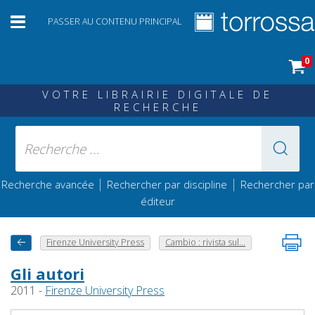
PASSER AU CONTENU PRINCIPAL
0
VOTRE LIBRAIRIE DIGITALE DE
RECHERCHE
|
|
Recherche avancée
Rechercher par discipline
Rechercher par
éditeur
Firenze University Press
Cambio : rivista sul...
Gli autori
2011 -
Firenze University Press