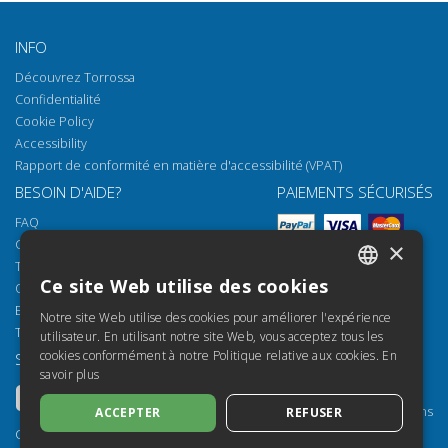
INFO
Découvrez Torrossa
Confidentialité
Cookie Policy
Accessibility
Rapport de conformité en matière d'accessibilité (VPAT)
BESOIN D'AIDE?
PAIEMENTS SÉCURISÉS
FAQ
Comment ouvrir nos documents
×
Torrossa Reader
Ce site Web utilise des cookies
Options d'accès
ITALIAN
Email:
helpdesk@torrossa.com
Notre site Web utilise des cookies pour améliorer l'expérience
SPANISH
Tel:
+39 055 5018800
utilisateur. En utilisant notre site Web, vous acceptez tous les
cookies conformément à notre Politique relative aux cookies.
En
SUIVEZ-NOUS
NOS RESSOURCES
FRENCH
savoir plus
Torrossa Info
ENGLISH
Torrossa pour Institutions
ACCEPTER
REFUSER
GERMAN
Torrossa Open
Copyright 2000-2026