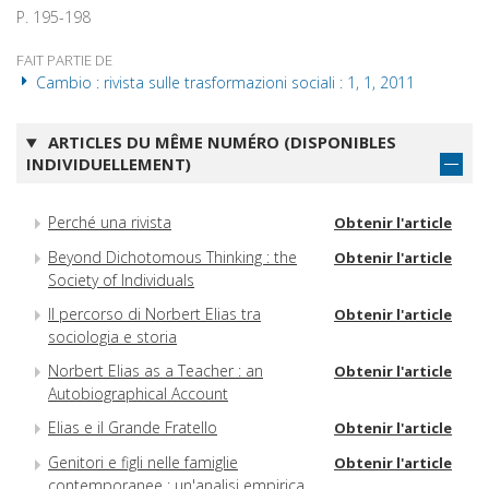
P. 195-198
FAIT PARTIE DE
Cambio : rivista sulle trasformazioni sociali : 1, 1, 2011
ARTICLES DU MÊME NUMÉRO (DISPONIBLES
INDIVIDUELLEMENT)
Perché una rivista
Obtenir l'article
Beyond Dichotomous Thinking : the
Obtenir l'article
Society of Individuals
Il percorso di Norbert Elias tra
Obtenir l'article
sociologia e storia
Norbert Elias as a Teacher : an
Obtenir l'article
Autobiographical Account
Elias e il Grande Fratello
Obtenir l'article
Genitori e figli nelle famiglie
Obtenir l'article
contemporanee : un'analisi empirica