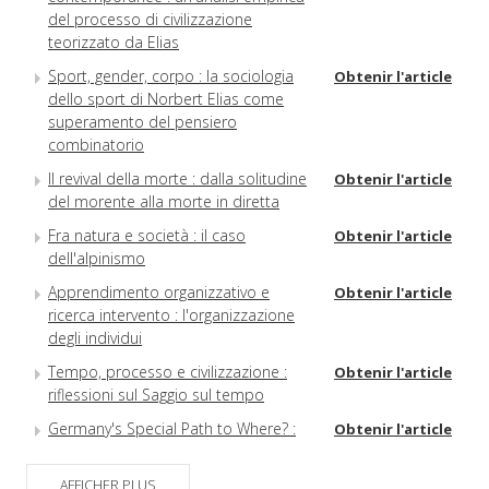
del processo di civilizzazione
teorizzato da Elias
Sport, gender, corpo : la sociologia
Obtenir l'article
dello sport di Norbert Elias come
superamento del pensiero
combinatorio
Il revival della morte : dalla solitudine
Obtenir l'article
del morente alla morte in diretta
Fra natura e società : il caso
Obtenir l'article
dell'alpinismo
Apprendimento organizzativo e
Obtenir l'article
ricerca intervento : l'organizzazione
degli individui
Tempo, processo e civilizzazione :
Obtenir l'article
riflessioni sul Saggio sul tempo
Germany's Special Path to Where? :
Obtenir l'article
Norbert Elias and State Formation
How to Study the Politics of Armed
AFFICHER PLUS
Obtenir l'article