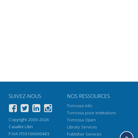
SUIVEZ-NOUS
NOS RESSOURCES
Torrossa Info
Torrossa pour Institutions
Copyright 2000-2026
Torrossa Open
Casalini Libri
Library Services
P.IVA IT03106600483
Publisher Services