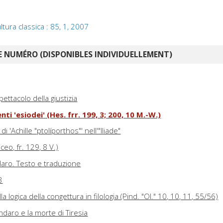
ltura classica : 85, 1, 2007
 NUMÉRO (DISPONIBLES INDIVIDUELLEMENT)
ettacolo della giustizia
i 'esiodei' (Hes. frr. 199, 3; 200, 10 M.-W.)
i 'Achille "ptolíporthos"' nell'"Iliade"
ceo, fr. 129, 8 V.)
ndaro. Testo e traduzione
3
a logica della congettura in filologia (Pind. "Ol." 10, 10, 11, 55/56)
indaro e la morte di Tiresia