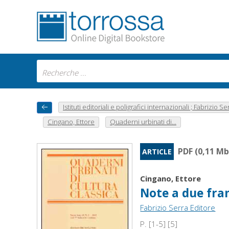
Istituti editoriali e poligrafici internazionali ; Fabrizio Se
Cingano, Ettore
Quaderni urbinati di...
PDF (0,11 Mb
ARTICLE
Cingano, Ettore
Note a due framm
Fabrizio Serra Editore
P. [1-5] [5]