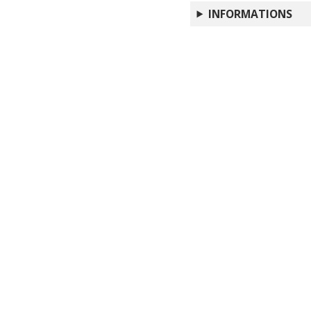
abbandona Antonio"
INFORMATIONS