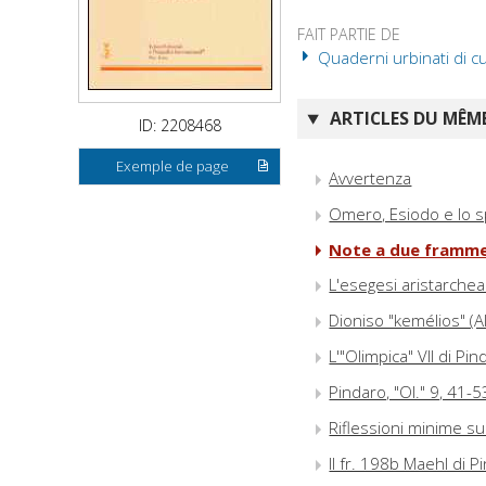
FAIT PARTIE DE
Quaderni urbinati di cu
ARTICLES DU MÊME
ID: 2208468
Exemple de page
Avvertenza
Omero, Esiodo e lo sp
Note a due framment
L'esegesi aristarchea d
Dioniso "kemélios" (Al
L'"Olimpica" VII di Pi
Pindaro, "Ol." 9, 41-5
Riflessioni minime sull
Il fr. 198b Maehl di P