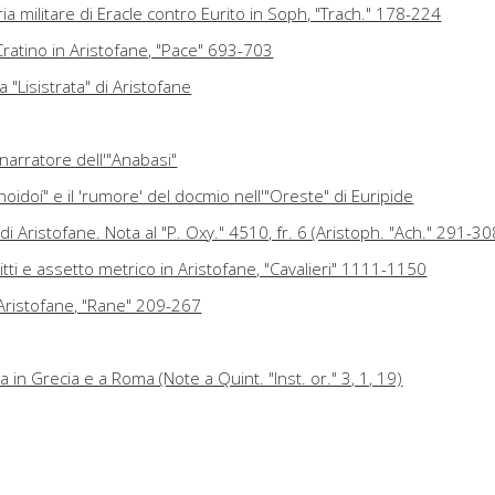
ria militare di Eracle contro Eurito in Soph, "Trach." 178-224
ratino in Aristofane, "Pace" 693-703
la "Lisistrata" di Aristofane
narratore dell'"Anabasi"
xunoidoí" e il 'rumore' del docmio nell'"Oreste" di Euripide
di Aristofane. Nota al "P. Oxy." 4510, fr. 6 (Aristoph. "Ach." 291-30
tti e assetto metrico in Aristofane, "Cavalieri" 1111-1150
n Aristofane, "Rane" 209-267
ca in Grecia e a Roma (Note a Quint. "Inst. or." 3, 1, 19)
 Muse "hypophetores"
segetica al "Tirsi" teocriteo
Plutarco, "Vita di Antonio" 75,4-6; Costantino Kavafis, "Il dio