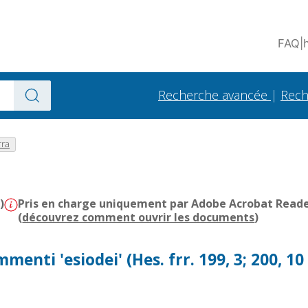
FAQ
|
Recherche avancée
|
Rech
rra
)
Pris en charge uniquement par Adobe Acrobat Reader 
(
découvrez comment ouvrir les documents
)
enti 'esiodei' (Hes. frr. 199, 3; 200, 10