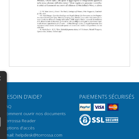
×
N
BESOIN D'AIDE?
PAIEMENTS SÉCURISÉS
H
FAQ
H
Comment ouvrir nos documents
Torrossa Reader
H
Options d'accès
N
Email:
helpdesk@torrossa.com