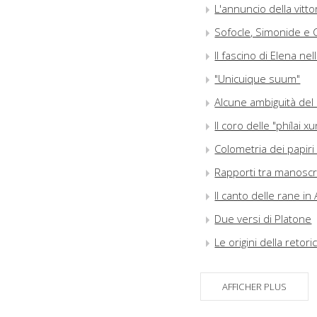
L'annuncio della vitto
Sofocle, Simonide e C
Il fascino di Elena nel
"Unicuique suum"
Alcune ambiguità del 
Il coro delle "phílai 
Colometria dei papiri 
Rapporti tra manoscri
Il canto delle rane i
Due versi di Platone
Le origini della retori
Apollonio Rodio e le
AFFICHER PLUS
"Éba róon". Una nota e
La materia del poeta (