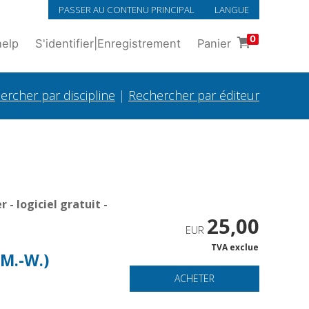
PASSER AU CONTENU PRINCIPAL
LANGUE
0
help
S'identifier
|
Enregistrement
Panier
ercher par discipline
|
Rechercher par éditeur
- logiciel gratuit -
25,00
EUR
TVA exclue
 M.-W.)
ACHETER