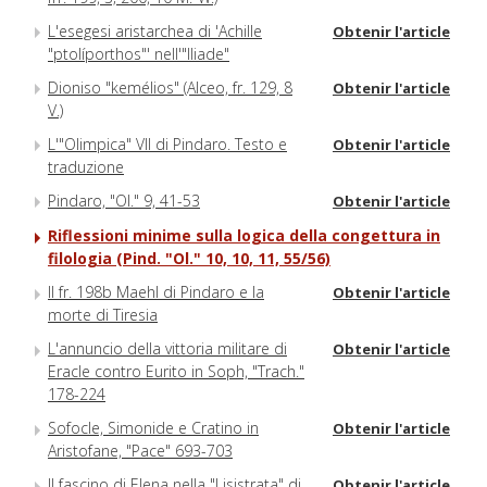
L'esegesi aristarchea di 'Achille
Obtenir l'article
"ptolíporthos"' nell'"Iliade"
Dioniso "kemélios" (Alceo, fr. 129, 8
Obtenir l'article
V.)
L'"Olimpica" VII di Pindaro. Testo e
Obtenir l'article
traduzione
Pindaro, "Ol." 9, 41-53
Obtenir l'article
Riflessioni minime sulla logica della congettura in
filologia (Pind. "Ol." 10, 10, 11, 55/56)
Il fr. 198b Maehl di Pindaro e la
Obtenir l'article
morte di Tiresia
L'annuncio della vittoria militare di
Obtenir l'article
Eracle contro Eurito in Soph, "Trach."
178-224
Sofocle, Simonide e Cratino in
Obtenir l'article
Aristofane, "Pace" 693-703
Il fascino di Elena nella "Lisistrata" di
Obtenir l'article