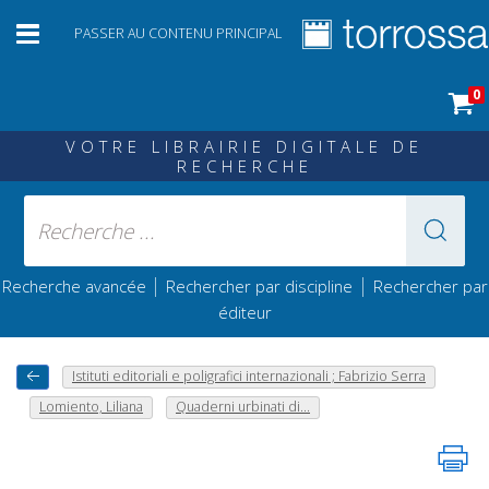
PASSER AU CONTENU PRINCIPAL
0
VOTRE LIBRAIRIE DIGITALE DE
RECHERCHE
|
|
Recherche avancée
Rechercher par discipline
Rechercher par
éditeur
Istituti editoriali e poligrafici internazionali ; Fabrizio Serra
Lomiento, Liliana
Quaderni urbinati di...