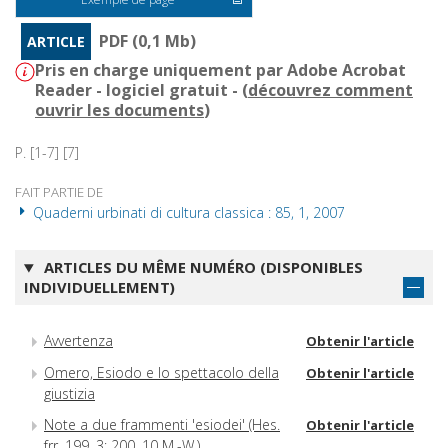
PDF (0,1 Mb)
ARTICLE
Pris en charge uniquement par Adobe Acrobat
Reader - logiciel gratuit - (
découvrez comment
ouvrir les documents
)
P. [1-7] [7]
FAIT PARTIE DE
Quaderni urbinati di cultura classica : 85, 1, 2007
ARTICLES DU MÊME NUMÉRO (DISPONIBLES
INDIVIDUELLEMENT)
Avvertenza
Obtenir l'article
Omero, Esiodo e lo spettacolo della
Obtenir l'article
giustizia
Note a due frammenti 'esiodei' (Hes.
Obtenir l'article
frr. 199, 3; 200, 10 M.-W.)