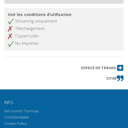
Roma (Note a Quint. "Inst. or." 3, 1,
19)
Voir les conditions d’utilisation
Apollonio Rodio e le Muse
Obtenir l'article
Streaming uniquement
"hypophetores"
Téléchargement
"Éba róon". Una nota esegetica al
Obtenir l'article
Copier/coller
"Tirsi" teocriteo
No Imprimer
La materia del poeta (Plutarco, "Vita
Obtenir l'article
di Antonio" 75,4-6; Costantino
Kavafis, "Il dio abbandona Antonio")
ESPACE DE TRAVAIL
CITER
INFO
Découvrez Torrossa
Confidentialité
Cookie Policy