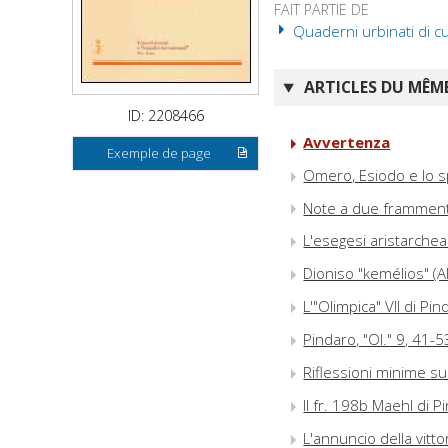
FAIT PARTIE DE
Quaderni urbinati di cu
ARTICLES DU MÊME
ID: 2208466
Avvertenza
Exemple de page
Omero, Esiodo e lo sp
Note a due frammenti 
L'esegesi aristarchea d
Dioniso "kemélios" (Al
L'"Olimpica" VII di Pi
Pindaro, "Ol." 9, 41-5
Riflessioni minime sull
Il fr. 198b Maehl di P
L'annuncio della vitto