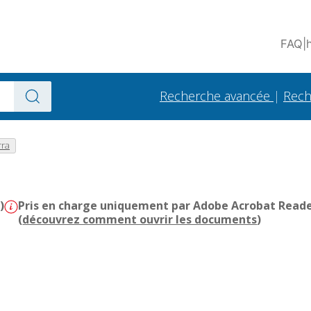
FAQ
|
Recherche avancée
|
Rech
rra
)
Pris en charge uniquement par Adobe Acrobat Reader 
(
découvrez comment ouvrir les documents
)