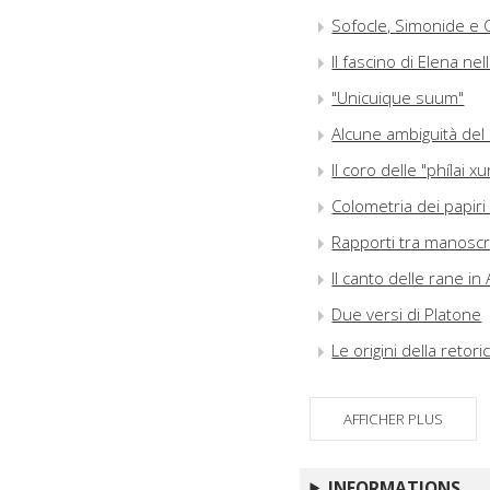
Sofocle, Simonide e C
Il fascino di Elena nel
"Unicuique suum"
Alcune ambiguità del 
Il coro delle "phílai 
Colometria dei papiri 
Rapporti tra manoscri
Il canto delle rane i
Due versi di Platone
Le origini della retori
Apollonio Rodio e le
AFFICHER PLUS
"Éba róon". Una nota e
La materia del poeta (
abbandona Antonio"
INFORMATIONS