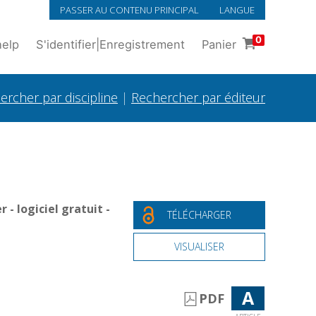
PASSER AU CONTENU PRINCIPAL
LANGUE
0
help
S'identifier
|
Enregistrement
Panier
ercher par discipline
|
Rechercher par éditeur
- logiciel gratuit -
TÉLÉCHARGER
VISUALISER
A
PDF