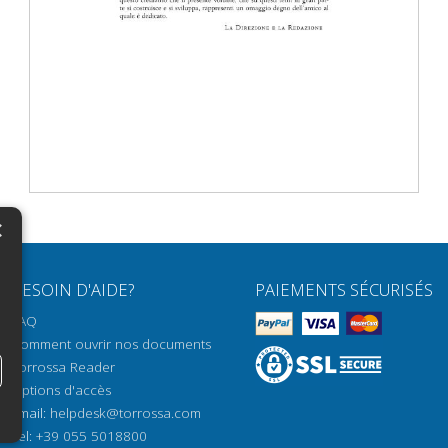
×
N
BESOIN D'AIDE?
PAIEMENTS SÉCURISÉS
H
FAQ
H
Comment ouvrir nos documents
Torrossa Reader
H
Options d'accès
N
Email:
helpdesk@torrossa.com
Tel:
+39 055 5018800