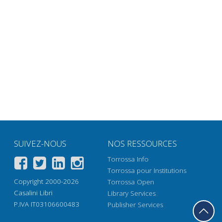
SUIVEZ-NOUS
NOS RESSOURCES
Torrossa Info
Torrossa pour Institutions
Copyright 2000-2026
Torrossa Open
Casalini Libri
Library Services
P.IVA IT03106600483
Publisher Services