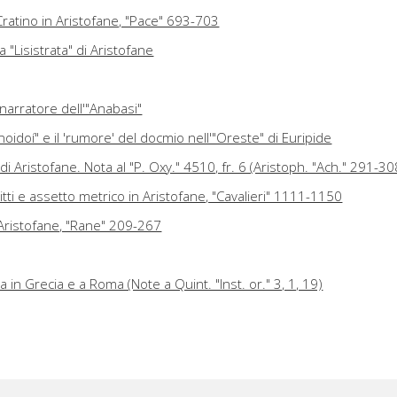
ratino in Aristofane, "Pace" 693-703
la "Lisistrata" di Aristofane
narratore dell'"Anabasi"
xunoidoí" e il 'rumore' del docmio nell'"Oreste" di Euripide
di Aristofane. Nota al "P. Oxy." 4510, fr. 6 (Aristoph. "Ach." 291-30
tti e assetto metrico in Aristofane, "Cavalieri" 1111-1150
n Aristofane, "Rane" 209-267
ca in Grecia e a Roma (Note a Quint. "Inst. or." 3, 1, 19)
 Muse "hypophetores"
segetica al "Tirsi" teocriteo
Plutarco, "Vita di Antonio" 75,4-6; Costantino Kavafis, "Il dio
)