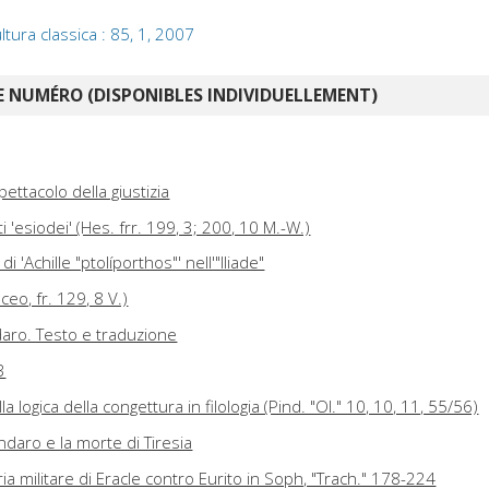
ltura classica : 85, 1, 2007
 NUMÉRO (DISPONIBLES INDIVIDUELLEMENT)
ettacolo della giustizia
'esiodei' (Hes. frr. 199, 3; 200, 10 M.-W.)
i 'Achille "ptolíporthos"' nell'"Iliade"
ceo, fr. 129, 8 V.)
ndaro. Testo e traduzione
3
a logica della congettura in filologia (Pind. "Ol." 10, 10, 11, 55/56)
indaro e la morte di Tiresia
ria militare di Eracle contro Eurito in Soph, "Trach." 178-224