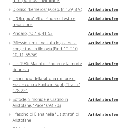
"ptolíporthos"' nell'"Iliade"
Dioniso "kemélios" (Alceo, fr. 129, 8 V.)
Artikel abrufen
L'"Olimpica" VII di Pindaro. Testo e
Artikel abrufen
traduzione
Pindaro, "Ol." 9, 41-53
Artikel abrufen
Riflessioni minime sulla logica della
Artikel abrufen
congettura in filologia (Pind. "Ol." 10,
10, 11, 55/56)
Il fr. 198b Maehl di Pindaro e la morte
Artikel abrufen
di Tiresia
L'annuncio della vittoria militare di
Artikel abrufen
Eracle contro Eurito in Soph, "Trach."
178-224
Sofocle, Simonide e Cratino in
Artikel abrufen
Aristofane, "Pace" 693-703
Il fascino di Elena nella "Lisistrata" di
Artikel abrufen
Aristofane