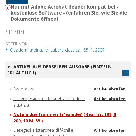
Nur mit Adobe Acrobat Reader kompatibel -
kostenlose Software - (
erfahren Sie, wie Sie die
Dokumente öffnen
)
P. [1-5] [5]
IST TEIL VON
Quaderni urbinati di cultura classica : 85, 1, 2007
ARTIKEL AUS DERSELBEN AUSGABE (EINZELN
ERHÄLTLICH)
Avvertenza
Artikel abrufen
Omero, Esiodo e lo spettacolo della
Artikel abrufen
giustizia
Note a due frammenti 'esiodei' (Hes. frr. 199, 3;
200, 10 M.-W.)
L'esegesi aristarchea di 'Achille
Artikel abrufen