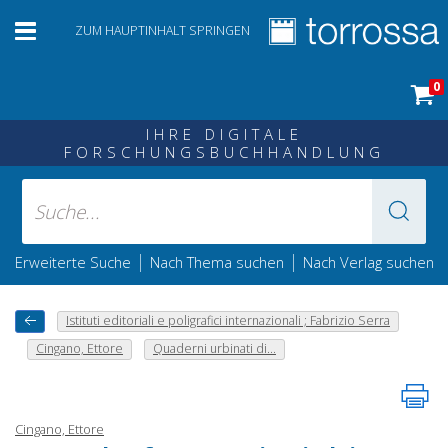
ZUM HAUPTINHALT SPRINGEN
0
IHRE DIGITALE
FORSCHUNGSBUCHHANDLUNG
|
|
Erweiterte Suche
Nach Thema suchen
Nach Verlag suchen
Istituti editoriali e poligrafici internazionali ; Fabrizio Serra
Cingano, Ettore
Quaderni urbinati di...
Cingano, Ettore