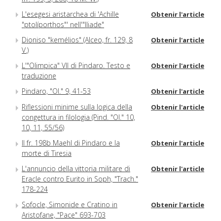
L'esegesi aristarchea di 'Achille
Obtenir l'article
"ptolíporthos"' nell'"Iliade"
Dioniso "kemélios" (Alceo, fr. 129, 8
Obtenir l'article
V.)
L'"Olimpica" VII di Pindaro. Testo e
Obtenir l'article
traduzione
Pindaro, "Ol." 9, 41-53
Obtenir l'article
Riflessioni minime sulla logica della
Obtenir l'article
congettura in filologia (Pind. "Ol." 10,
10, 11, 55/56)
Il fr. 198b Maehl di Pindaro e la
Obtenir l'article
morte di Tiresia
L'annuncio della vittoria militare di
Obtenir l'article
Eracle contro Eurito in Soph, "Trach."
178-224
Sofocle, Simonide e Cratino in
Obtenir l'article
Aristofane, "Pace" 693-703