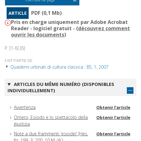
PDF (0,1 Mb)
ARTICLE
Pris en charge uniquement par Adobe Acrobat
Reader - logiciel gratuit - (
découvrez comment
ouvrir les documents
)
P. [1-6] [6]
FAIT PARTIE DE
Quaderni urbinati di cultura classica : 85, 1, 2007
ARTICLES DU MÊME NUMÉRO (DISPONIBLES
INDIVIDUELLEMENT)
Avvertenza
Obtenir l'article
Omero, Esiodo e lo spettacolo della
Obtenir l'article
giustizia
Note a due frammenti 'esiodei' (Hes.
Obtenir l'article
frr. 199, 3; 200, 10 M.-W.)