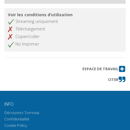
Le origini della retorica in Grecia e a Roma (Note a
Quint. "Inst. or." 3, 1, 19)
Voir les conditions d’utilisation
Apollonio Rodio e le Muse
Obtenir l'article
Streaming uniquement
"hypophetores"
Téléchargement
"Éba róon". Una nota esegetica al
Obtenir l'article
Copier/coller
"Tirsi" teocriteo
No Imprimer
La materia del poeta (Plutarco, "Vita
Obtenir l'article
di Antonio" 75,4-6; Costantino
Kavafis, "Il dio abbandona Antonio")
ESPACE DE TRAVAIL
CITER
INFO
Découvrez Torrossa
Confidentialité
Cookie Policy