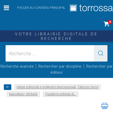
PASSER AU CONTENU PRINCIPAL
0
VOTRE LIBRAIRIE DIGITALE DE
RECHERCHE
|
|
Recherche avancée
Rechercher par discipline
Rechercher par
éditeur
Istituti editoriali e poligrafici internazionali ; Fabrizio Serra
Napolitano, Michele
Quaderni urbinati di...