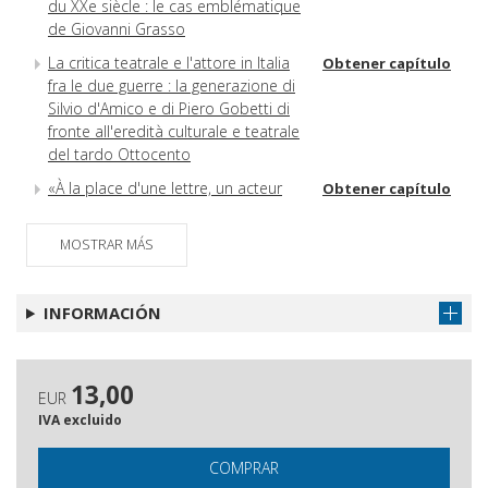
du XXe siècle : le cas emblématique
de Giovanni Grasso
La critica teatrale e l'attore in Italia
Obtener capítulo
fra le due guerre : la generazione di
Silvio d'Amico e di Piero Gobetti di
fronte all'eredità culturale e teatrale
del tardo Ottocento
«À la place d'une lettre, un acteur
Obtener capítulo
ou un journaliste» : jouer le journal
vivant, d'après Sinjaja Bluza
MOSTRAR MÁS
Les écoles de théâtre de Max
Obtener capítulo
Reinhardt et leur écho dans la
INFORMACIÓN
presse
Le Monde dramatique et les
Obtener capítulo
actrices
13,00
EUR
Rachel vue par Janin : des débuts
Obtener capítulo
IVA excluido
de la vedette à l'immortalisation de
la tragédienne
COMPRAR
Chaste? Sensuelle? Incomparable! :
Obtener capítulo