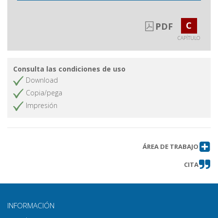
désaccords chez les critiques des
soeurs latines autour du jeu
C
PDF
d'Adelaide Ristori
CAPÍTULO
L'actrice de théâtre, une figure valorisée dans la
presse cinématographique espagnole de la
deuxième moitié des années 1920? : un bref
Consulta las condiciones de uso
aperçu et quelques pistes d'étude à partir de
Download
Popular Film
Copia/pega
Jeanne Moreau en trois âges :
Obtener capítulo
Impresión
l'actrice vue par la critique
dramatique
La teorizzazione romantica
Obtener capítulo
sull'attore come “dialettica
ÁREA DE TRABAJO
periodica” : Hunt, Hazlitt e gli altri
CITA
La presse française du XIXe siècle
Obtener capítulo
face au théâtre de marionnettes :
les défis de l'écriture
INFORMACIÓN
«L'artiste dramatique doit-il écrire?»
Obtener capítulo
: la querelle du Paradoxe sur le