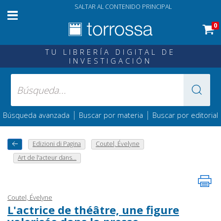
SALTAR AL CONTENIDO PRINCIPAL
0
TU LIBRERÍA DIGITAL DE
INVESTIGACIÓN
|
|
Búsqueda avanzada
Buscar por materia
Buscar por editorial
Edizioni di Pagina
Coutel, Évelyne
Art de l'acteur dans...
Coutel, Évelyne
L'actrice de théâtre, une figure