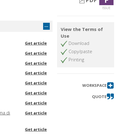
PDF
ISSUE
View the Terms of
Use
Download
Get article
Copy/paste
Get article
Printing
Get article
Get article
Get article
WORKSPACE
Get article
QUOTE
Get article
ma di
Get article
Get article