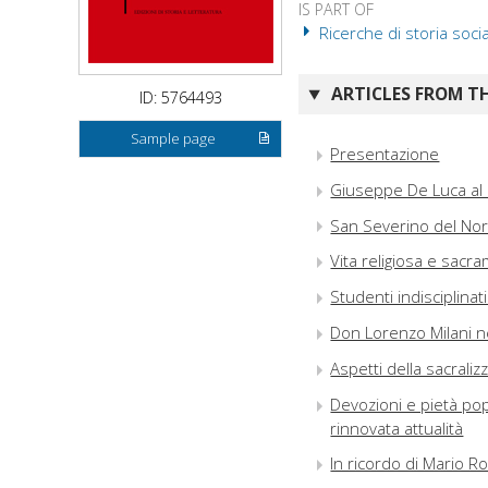
IS PART OF
Ricerche di storia soci
ARTICLES FROM TH
ID: 5764493
Sample page
Presentazione
Giuseppe De Luca al
San Severino del Noric
Vita religiosa e sacra
Studenti indisciplina
Don Lorenzo Milani ne
Aspetti della sacrali
Devozioni e pietà pop
rinnovata attualità
In ricordo di Mario R