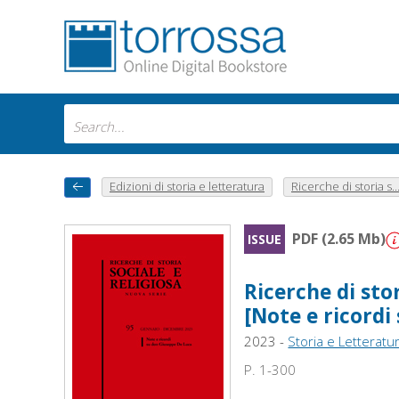
Edizioni di storia e letteratura
Ricerche di storia s..
PDF (2.65 Mb)
ISSUE
Ricerche di stor
[Note e ricordi
2023 -
Storia e Letteratu
P. 1-300