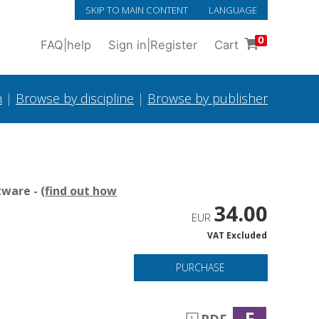
SKIP TO MAIN CONTENT
LANGUAGE
0
FAQ
|
help
Sign in
|
Register
Cart
h
|
Browse by discipline
|
Browse by publisher
ware - (
find out how
34.00
EUR
VAT Excluded
PURCHASE
F