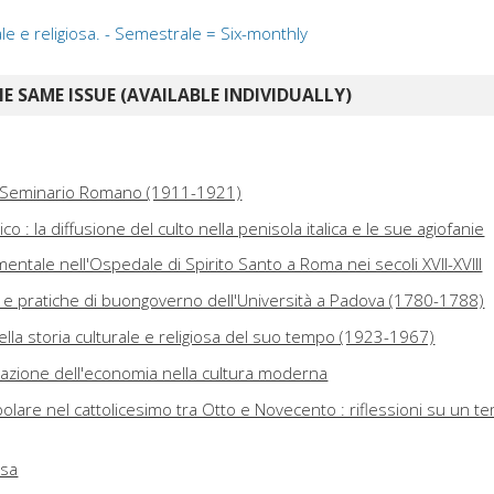
ale e religiosa. - Semestrale = Six-monthly
E SAME ISSUE (AVAILABLE INDIVIDUALLY)
 Seminario Romano (1911-1921)
o : la diffusione del culto nella penisola italica e le sue agiofanie
mentale nell'Ospedale di Spirito Santo a Roma nei secoli XVII-XVIII
ti e pratiche di buongoverno dell'Università a Padova (1780-1788)
lla storia culturale e religiosa del suo tempo (1923-1967)
zzazione dell'economia nella cultura moderna
olare nel cattolicesimo tra Otto e Novecento : riflessioni su un te
osa