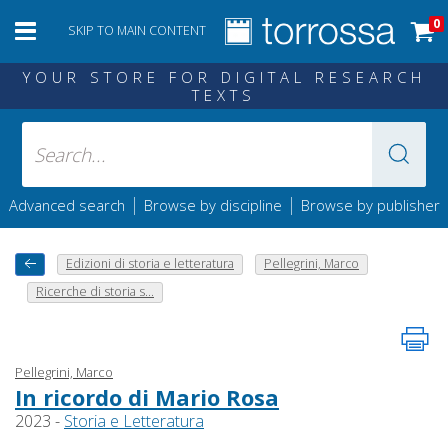
0
SKIP TO MAIN CONTENT
YOUR STORE FOR DIGITAL RESEARCH
TEXTS
|
|
Advanced search
Browse by discipline
Browse by publisher
Edizioni di storia e letteratura
Pellegrini, Marco
Ricerche di storia s...
Pellegrini, Marco
In ricordo di Mario Rosa
2023 -
Storia e Letteratura