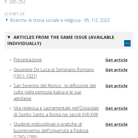
P. 245-252
IS PART OF
Ricerche di storia sociale e religiosa : 95, 1/2, 2023
ARTICLES FROM THE SAME ISSUE (AVAILABLE
INDIVIDUALLY)
Presentazione
Get article
Giuseppe De Luca al Seminario Romano
Get article
(1911-1921)
San Severino del Norico : la diffusione del
Get article
culto nella penisola italica e le sue
agiofanie
Vita religiosa e sacramentale nell'Ospedale
Get article
di Spirito Santo a Roma nei secoli XVII-XVIII
Studenti indisciplinati e pratiche di
Get article
buongoverno dell'Università a Padova
(1780-1788)