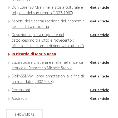
Don Lorenzo Milani nella storia culturale e
Get article
religiosa del suo tempo (1923-1967)
Aspetti della sacralizzazione dell'economia
Get article
nella cultura moderna
Devozioni e pietà popolare nel
Get article
cattolicesimo tra Otto e Novecento :
riflessioni su un tema di rinnovata attualità
In ricordo di Mario Rosa
Etica sociale cristiana e mafia nella ricerca
Get article
storica di Francesco Michele Stabile
Dall'ASSMAM : brevi annotazioni alla fine di
Get article
un mandato (2002-2023)
Recensioni
Get article
Abstracts
Get article
Notiziario ASSMAM 2023
Get article
SHOW MORE