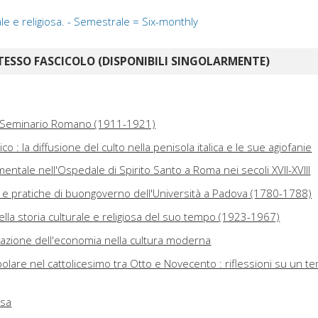
ale e religiosa. - Semestrale = Six-monthly
TESSO FASCICOLO (DISPONIBILI SINGOLARMENTE)
 Seminario Romano (1911-1921)
o : la diffusione del culto nella penisola italica e le sue agiofanie
mentale nell'Ospedale di Spirito Santo a Roma nei secoli XVII-XVIII
ti e pratiche di buongoverno dell'Università a Padova (1780-1788)
lla storia culturale e religiosa del suo tempo (1923-1967)
zzazione dell'economia nella cultura moderna
olare nel cattolicesimo tra Otto e Novecento : riflessioni su un t
osa