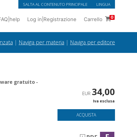
SALTA AL CONTENUTO PRINCIPALE
LINGUA
0
FAQ
|
help
Log in
|
Registrazione
Carrello
anzata
|
Naviga per materia
|
Naviga per editore
tware gratuito -
34,00
EUR
Iva esclusa
ACQUISTA
F