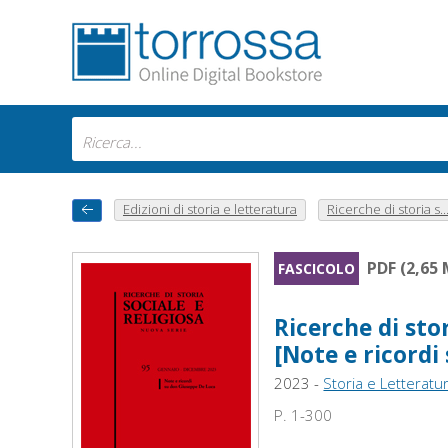
Edizioni di storia e letteratura
Ricerche di storia s..
PDF (2,65
FASCICOLO
Ricerche di stor
[Note e ricordi
2023 -
Storia e Letteratu
P. 1-300