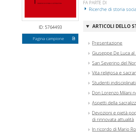
FA PARTE DI
Ricerche di storia soci
ARTICOLI DELLO S
ID: 5764493
Pagina campione
Presentazione
Giuseppe De Luca al
San Severino del Noric
Vita religiosa e sacra
Studenti indisciplina
Don Lorenzo Milani ne
Aspetti della sacrali
Devozioni e pietà pop
di rinnovata attualità
In ricordo di Mario R