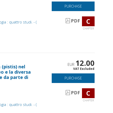
PURCHASE
C
PDF
gia : quattro studi. - (
CHAPTER
12.00
EUR
(pistis) nel
VAT Excluded
o e la diversa
 da parte di
PURCHASE
C
PDF
CHAPTER
gia : quattro studi. - (