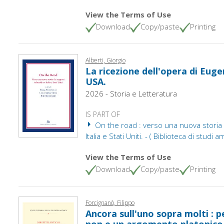
View the Terms of Use
Download
Copy/paste
Printing
Alberti, Giorgio
La ricezione dell'opera di Eug
USA.
2026 - Storia e Letteratura
IS PART OF
On the road : verso una nuova storia de
Italia e Stati Uniti. - ( Biblioteca di studi 
View the Terms of Use
Download
Copy/paste
Printing
Forcignanò, Filippo
Ancora sull'uno sopra molti : p
non e un argomento platonico