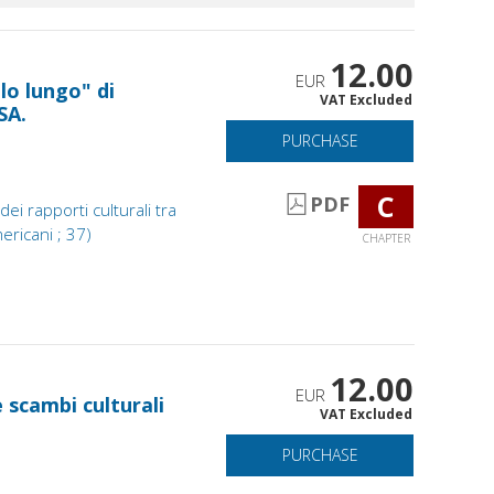
12.00
EUR
lo lungo" di
VAT Excluded
SA.
PURCHASE
C
PDF
i rapporti culturali tra
americani ; 37)
CHAPTER
12.00
EUR
 scambi culturali
VAT Excluded
PURCHASE