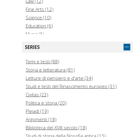
Law (12)
Fine Arts (12)
Science (10)
Education (6)
Music (5)
Medicine (5)
SERIES
Geography, Anthropology, Recreation (4)
History of the Americas (General) (3)
Temi e testi (88)
Historical Sciences (Archaeology, Genealogy) (2)
Storia e letteratura (81)
General Works (1)
Letture di pensiero e d'arte (34)
History of the Americas (Local) (1)
Studi e testi del Rinascimento europeo (31)
Military Science (1)
Civitas (23)
Book (1)
Politica e storia (20)
Pleiadi (19)
Argomenti (18)
Biblioteca del XVIII secolo (18)
Studi di storia della filosofia antica (15)