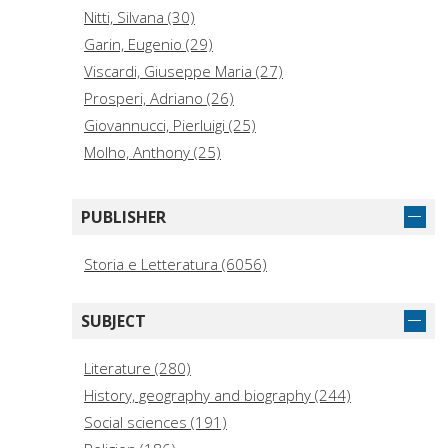
Nitti, Silvana (30)
Garin, Eugenio (29)
Viscardi, Giuseppe Maria (27)
Prosperi, Adriano (26)
Giovannucci, Pierluigi (25)
Molho, Anthony (25)
Ciliberto, Michele (24)
Billanovich, Giuseppe (23)
PUBLISHER
Galasso, Giuseppe (23)
Guarnieri, Romana (23)
Storia e Letteratura (6056)
Lo Re, Salvatore (22)
De Rosa, Gabriele (21)
SUBJECT
Rinaldi, Matteo (21)
Stella, Pietro (21)
Literature (280)
Cambiano, Giuseppe (20)
History, geography and biography (244)
Social sciences (191)