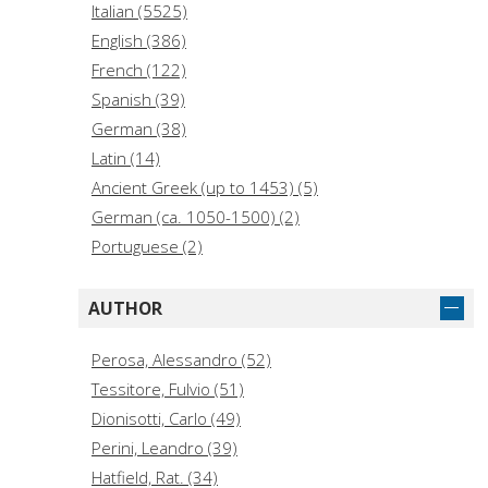
Italian (5525)
English (386)
French (122)
Spanish (39)
German (38)
Latin (14)
Ancient Greek (up to 1453) (5)
German (ca. 1050-1500) (2)
Portuguese (2)
AUTHOR
Perosa, Alessandro (52)
Tessitore, Fulvio (51)
Dionisotti, Carlo (49)
Perini, Leandro (39)
Hatfield, Rat. (34)