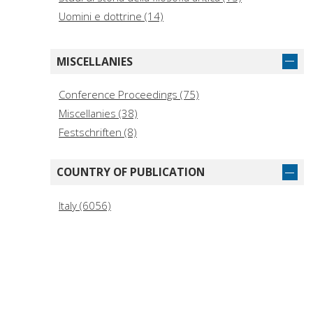
Uomini e dottrine (14)
Libri, carte, immagini (13)
Epistolari, carteggi e testimonianze (12)
MISCELLANIES
Sussidi eruditi (11)
Studi vichiani (10)
Conference Proceedings (75)
Studi storici e politici (9)
Miscellanies (38)
Archivio Caetani (8)
Festschriften (8)
Biblioteca di storia sociale (8)
Biblioteca dell'Arcadia. Studi e testi (7)
COUNTRY OF PUBLICATION
Polus (7)
Italy (6056)