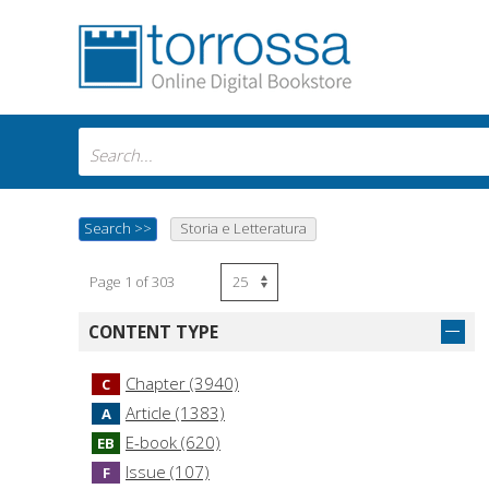
Search
>>
Storia e Letteratura
Page 1 of 303
CONTENT TYPE
Chapter (3940)
C
Article (1383)
A
E-book (620)
EB
Issue (107)
F