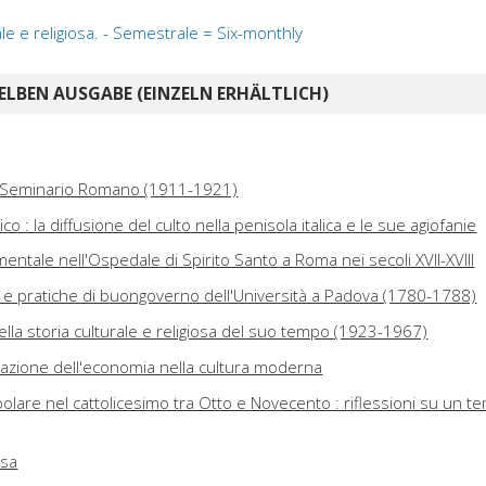
ale e religiosa. - Semestrale = Six-monthly
ELBEN AUSGABE (EINZELN ERHÄLTLICH)
 Seminario Romano (1911-1921)
o : la diffusione del culto nella penisola italica e le sue agiofanie
mentale nell'Ospedale di Spirito Santo a Roma nei secoli XVII-XVIII
ti e pratiche di buongoverno dell'Università a Padova (1780-1788)
lla storia culturale e religiosa del suo tempo (1923-1967)
zzazione dell'economia nella cultura moderna
olare nel cattolicesimo tra Otto e Novecento : riflessioni su un t
osa