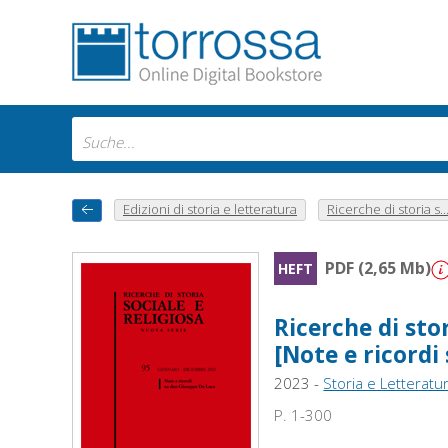
Edizioni di storia e letteratura
Ricerche di storia s..
PDF (2,65 Mb)
HEFT
Ricerche di stor
[Note e ricordi
2023 -
Storia e Letteratu
P. 1-300