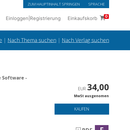
ZUM HAUPTINHALT SPRINGEN
SPRACHE
0
Einloggen
|
Registrierung
Einkaufskorb
e
|
Nach Thema suchen
|
Nach Verlag suchen
 Software -
34,00
EUR
MwSt ausgenomen
KAUFEN
F