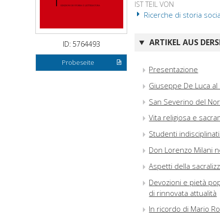
IST TEIL VON
Ricerche di storia soci
ARTIKEL AUS DERS
ID: 5764493
Probeseite
Presentazione
Giuseppe De Luca al
San Severino del Noric
Vita religiosa e sacra
Studenti indisciplina
Don Lorenzo Milani ne
Aspetti della sacrali
Devozioni e pietà pop
di rinnovata attualità
In ricordo di Mario R