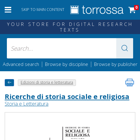
0
SKIP TO MAIN CONTENT
YOUR STORE FOR DIGITAL RESEARCH
TEXTS
|
|
Advanced search
Browse by discipline
Browse by publisher
Edizioni di storia e letteratura
Ricerche di storia sociale e religiosa
Storia e Letteratura