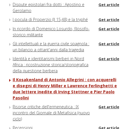
Dispute epistolari fra dotti : Agostino e
Get article
Gerolamo
I pocula di Properzio (II 15,48) e la tryphé
Get article
In ricordo di Domenico Losurdo, filosofo-
Get article
storico militante
Gli intellettuali e la guerra civile spagnola :
Get article
un bilancio a ottant'anni dalla tragedia
Identità e identitarismi berberi in Nord
Get article
Africa : ricostruzione storica/storiografica
della questione berbera
Il Kosakenland di Antonio Allegrini : con acquerelli
e disegni di Henry Miller e Lawrence Ferlinghetti e
due lettere inedite di Irving Stettner e Pier Paolo
Pasolini
Risorse critiche dell'ermeneutica : IX
Get article
incontro del Giornale di Metafisica (nuovo
ciclo)
Recensioni
Get article