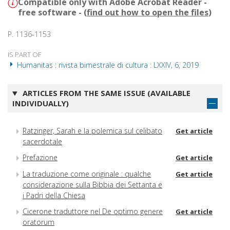
Compatible only with Adobe Acrobat Reader -
free software - (
find out how to open the files
)
P. 1136-1153
IS PART OF
Humanitas : rivista bimestrale di cultura : LXXIV, 6, 2019
ARTICLES FROM THE SAME ISSUE (AVAILABLE
INDIVIDUALLY)
Ratzinger, Sarah e la polemica sul celibato
Get article
sacerdotale
Prefazione
Get article
La traduzione come originale : qualche
Get article
considerazione sulla Bibbia dei Settanta e
i Padri della Chiesa
Cicerone traduttore nel De optimo genere
Get article
oratorum