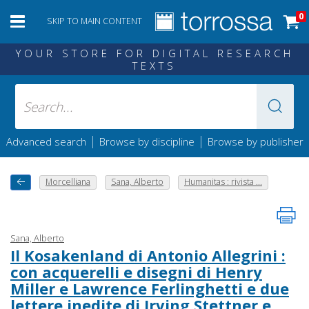
0
SKIP TO MAIN CONTENT
YOUR STORE FOR DIGITAL RESEARCH
TEXTS
|
|
Advanced search
Browse by discipline
Browse by publisher
Morcelliana
Sana, Alberto
Humanitas : rivista ...
Sana, Alberto
Il Kosakenland di Antonio Allegrini :
con acquerelli e disegni di Henry
Miller e Lawrence Ferlinghetti e due
lettere inedite di Irving Stettner e