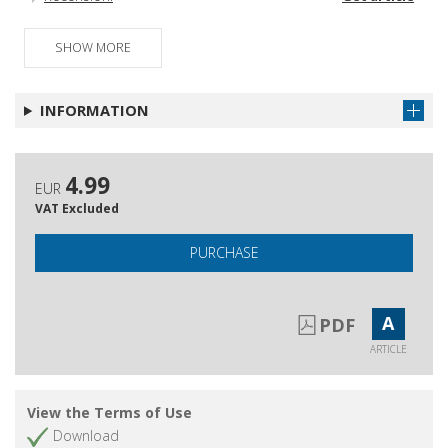
Libri ricevuti
Get article
SHOW MORE
Indice dell'annata 2019
Get article
INFORMATION
4.99
EUR
VAT Excluded
PURCHASE
A
PDF
ARTICLE
View the Terms of Use
Download