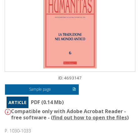
ID: 4693147
Sample page
PDF (0.14 Mb)
ARTICLE
Compatible only with Adobe Acrobat Reader -
free software - (
find out how to open the files
)
P. 1030-1033