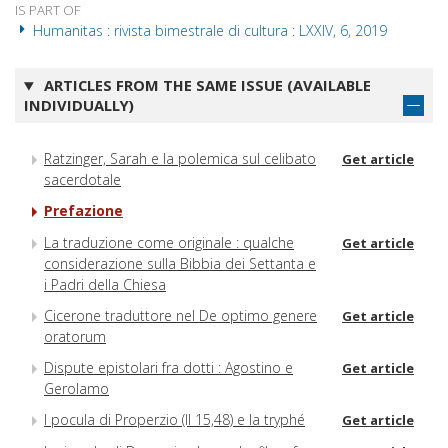
IS PART OF
Humanitas : rivista bimestrale di cultura : LXXIV, 6, 2019
ARTICLES FROM THE SAME ISSUE (AVAILABLE
INDIVIDUALLY)
Ratzinger, Sarah e la polemica sul celibato
Get article
sacerdotale
Prefazione
La traduzione come originale : qualche
Get article
considerazione sulla Bibbia dei Settanta e
i Padri della Chiesa
Cicerone traduttore nel De optimo genere
Get article
oratorum
Dispute epistolari fra dotti : Agostino e
Get article
Gerolamo
I pocula di Properzio (II 15,48) e la tryphé
Get article