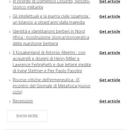
In ricordo di Domenico Losurdo, filosofo-
Get article
storico militante
Gli intellettuali e la guerra civile spagnola :
Get article
un bilancio a ottant'anni dalla tragedia
Identità e identitarismi berberi in Nord
Get article
Africa : ricostruzione storica/storiografica
della questione berbera
Il Kosakenland di Antonio Allegrini : con
Get article
acquerelli e disegni di Henry Miller e
Lawrence Ferlinghetti e due lettere inedite
di Irving Stettner e Pier Paolo Pasolini
Risorse critiche dell'ermeneutica : IX
Get article
incontro del Giornale di Metafisica (nuovo
ciclo)
Recensioni
Get article
Libri ricevuti
Get article
SHOW MORE
Indice dell'annata 2019
Get article