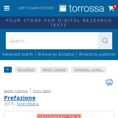
0
SKIP TO MAIN CONTENT
YOUR STORE FOR DIGITAL RESEARCH
TEXTS
|
|
Advanced search
Browse by discipline
Browse by publisher
Morcelliana
Baletti, Caterina
Humanitas : rivista ...
|
Baletti, Caterina
Forni, Maria
Prefazione
2019 -
Morcelliana